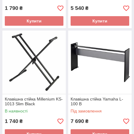
1 790
5 540
₴
₴
Купити
Купити
Клавішна стійка Millenium KS-
Клавішна стійка Yamaha L-
1013 Slim Black
100 B
В наявності
Під замовлення
1 740
7 690
₴
₴