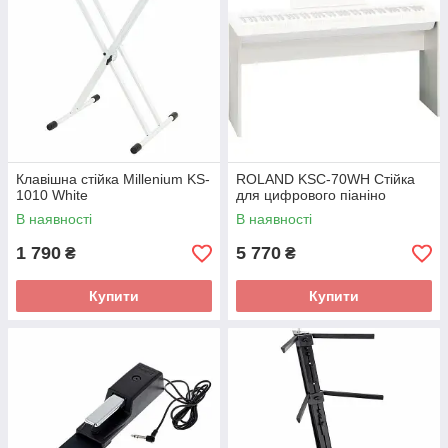
Клавішна стійка Millenium KS-
ROLAND KSC-70WH Стійка
1010 White
для цифрового піаніно
В наявності
В наявності
1 790
5 770
₴
₴
Купити
Купити