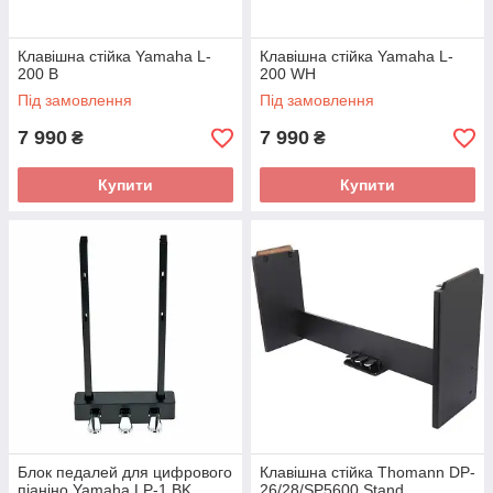
Клавішна стійка Yamaha L-
Клавішна стійка Yamaha L-
200 B
200 WH
Під замовлення
Під замовлення
7 990
7 990
₴
₴
Купити
Купити
Блок педалей для цифрового
Клавішна стійка Thomann DP-
піаніно Yamaha LP-1 BK
26/28/SP5600 Stand