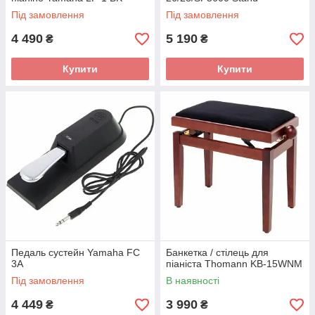
Під замовлення
Під замовлення
4 490
5 190
₴
₴
Купити
Купити
Педаль сустейн Yamaha FC
Банкетка / стілець для
3A
піаніста Thomann KB-15WNM
Під замовлення
В наявності
4 449
3 990
₴
₴