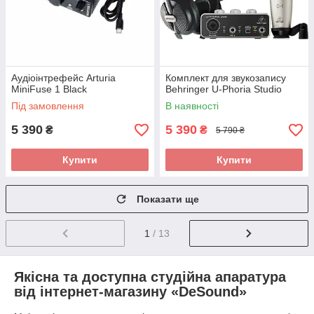
Аудіоінтрефейс Arturia
Комплект для звукозапису
MiniFuse 1 Black
Behringer U-Phoria Studio
Під замовлення
В наявності
5 390
5 390
₴
₴
5 790 ₴
Купити
Купити
Показати ще
1
/ 13
Якісна та доступна студійна апаратура
від інтернет-магазину «DeSound»