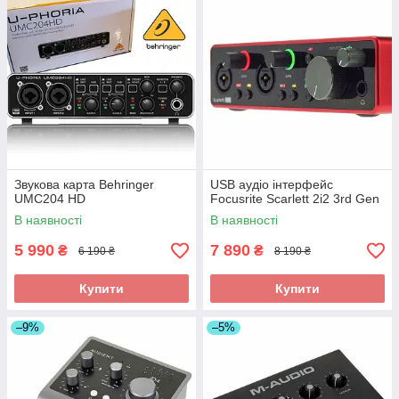
Звукова карта Behringer
USB аудіо інтерфейс
UMC204 HD
Focusrite Scarlett 2i2 3rd Gen
В наявності
В наявності
5 990
7 890
₴
₴
6 190 ₴
8 190 ₴
Купити
Купити
–9%
–5%