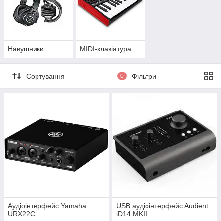
Навушники
MIDI-клавіатура
Сортування
0
Фільтри
Аудіоінтерфейс Yamaha
USB аудіоінтерфейс Audient
URX22C
iD14 MKII