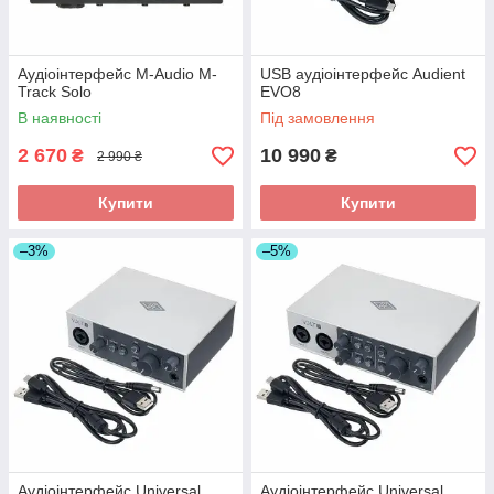
Аудіоінтерфейс M-Audio M-
USB аудіоінтерфейс Audient
Track Solo
EVO8
В наявності
Під замовлення
2 670
10 990
₴
₴
2 990 ₴
Купити
Купити
–3%
–5%
Аудіоінтерфейс Universal
Аудіоінтерфейс Universal