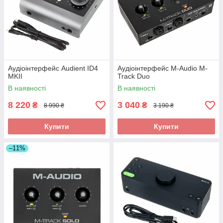
Аудіоінтерфейс Audient ID4
Аудіоінтерфейс M-Audio M-
MKII
Track Duo
В наявності
В наявності
8 220
3 040
₴
₴
8 990 ₴
3 190 ₴
Купити
Купити
–11%