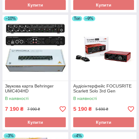
Купити
Купити
–10%
Топ
–9%
Звукова карта Behringer
Аудіоінтерфейс FOCUSRITE
UMC404HD
Scarlett Solo 3rd Gen
В наявності
В наявності
7 190
5 190
₴
₴
7 990 ₴
5 690 ₴
Купити
Купити
–3%
–4%