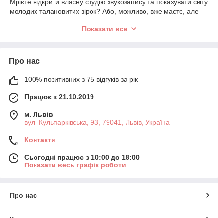
Мрієте відкрити власну студію звукозапису та показувати світу
молодих талановитих зірок? Або, можливо, вже маєте, але
хочете вдосконалити обладнання? І в першому, і в другому
Показати все
випадку вам потрібно в інтернет-магазин «DeSound». Тут ви
можете придбати повний спектр обладнання, який допоможе
повністю оснастити будь-яку студію звукозапису за останніми
передовими технологіями. Модельний ряд апаратури дуже
Про нас
широкий, тож ви можете підібрати варіанти і для домашнього
використання, і для професійного. А головне – купити
100% позитивних з 75 відгуків за рік
обладнання для студії звукозапису на нашому сайті ви
зможете за дуже вигідними цінами!
Працює з 21.10.2019
Студійне обладнання для звукозапису: наш
м. Львів
асортимент
вул. Кульпарківська, 93, 79041, Львів, Україна
І професійна, і домашня студія звукозапису повинна
Контакти
відповідати певним вимогам. Це стосується звукоізоляції,
акустичних властивостей приміщення тощо. Коли ви вже
Сьогодні працює з 10:00 до 18:00
правильно обладнали приміщення, можна переходити до
Показати весь графік роботи
вибору апаратури. В нашому інтернет-магазині ви можете
купити:
Аудіоінтерфейси;
Про нас
Студійні монітори;
Студійні мікрофони;