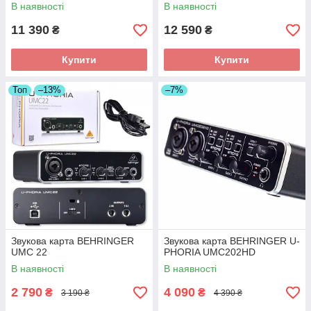
В наявності
В наявності
11 390
12 590
₴
₴
Купити
Купити
Топ
–13%
–7%
Звукова карта BEHRINGER
Звукова карта BEHRINGER U-
UMC 22
PHORIA UMC202HD
В наявності
В наявності
2 790
4 090
₴
₴
3 190 ₴
4 390 ₴