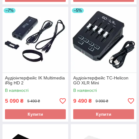
–7%
–5%
Аудіоінтерфейс IK Multimedia
Аудіоінтерфейс TC-Helicon
iRig HD 2
GO XLR Mini
В наявності
В наявності
5 090
9 490
₴
₴
5 490 ₴
9 990 ₴
Купити
Купити