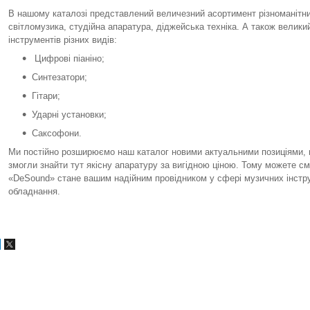
В нашому каталозі представлений величезний асортимент різноманітни
світломузика, студійна апаратура, діджейська техніка. А також велики
інструментів різних видів:
Цифрові піаніно;
Синтезатори;
Гітари;
Ударні установки;
Саксофони.
Ми постійно розширюємо наш каталог новими актуальними позиціями, 
змогли знайти тут якісну апаратуру за вигідною ціною. Тому можете с
«DeSound» стане вашим надійним провідником у сфері музичних інструм
обладнання.