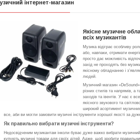
узичний інтернет-магазин
Якісне музичне обл
всіх музикантів
Музика відіграє особливу рол
або, навпаки, отримати енер
просто дає можливість відпоч
захід не проходять без музи
якісному обладнанню і з’явля
людей.
Музичний магазин «DeSound» 
різних стилів та напрямів, а т
заходів та івентів. У нас є в
якісного звукового та світло
широкий асортимент музичних 
все, аби ви могли замовити музичні інструменти хорошої якості за дуж
Як правильно вибрати музичні інструменти?
Недосвідченим музикантам інколи буває дуже важко вибрати музичний і
купують музичні товари для своїх дітей. Адже, щоб зробити правильний