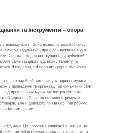
аднання та інструменти – опора
ь у нашому житті. Вона дозволяє розслабитись,
гію, змушує задуматись про щось важливе або ж
ити. Сьогодні жодне святкування чи публічний
ки. Але саме завдяки людському таланту та
ються ті шедеври, які полонять серця мільйонів
– це ваш надійний помічник у створенні музики
акож у проведенні та організації різноманітних свят,
се – від професійних музичних інструментів до
вого обладнання. У нас ви не лише отримуєте
товарів, але й допомогу при виборі. Ми робимо
е вигідними цінами.
нструмент. Ця проблема виникає і в батьків, які
 вибір, потрібно розумітися на всіх тонкощах та