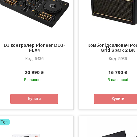
DJ контролер Pioneer DDJ-
Комбопідсилювач Pos
FLX4
Grid Spark 2 BK
5436
5939
20 990 ₴
16 790 ₴
В наявності
В наявності
Купити
Купити
Топ