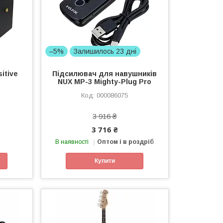
–5%
Залишилось 23 дні
itive
Підсилювач для навушників
NUX MP-3 Mighty-Plug Pro
000086075
3 916 ₴
3 716 ₴
В наявності
Оптом і в роздріб
Купити