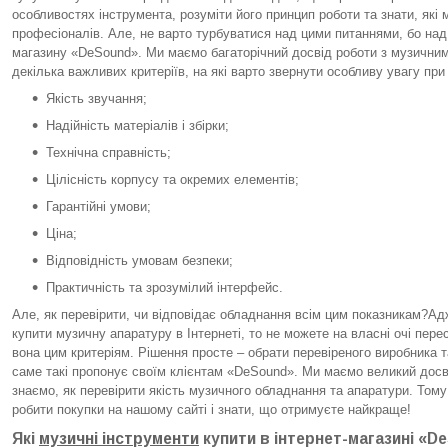
особливостях інструмента, розуміти його принцип роботи та знати, які 
професіоналів. Але, не варто турбуватися над цими питаннями, бо над
магазину «DeSound». Ми маємо багаторічний досвід роботи з музични
декілька важливих критеріїв, на які варто звернути особливу увагу при
Якість звучання;
Надійність матеріалів і збірки;
Технічна справність;
Цілісність корпусу та окремих елементів;
Гарантійні умови;
Ціна;
Відповідність умовам безпеки;
Практичність та зрозумілий інтерфейс.
Але, як перевірити, чи відповідає обладнання всім цим показникам?Ад
купити музичну апаратуру в Інтернеті, то не можете на власні очі пере
вона цим критеріям. Рішення просте – обрати перевіреного виробника та
саме такі пропонує своїм клієнтам «DeSound». Ми маємо великий досві
знаємо, як перевірити якість музичного обладнання та апаратури. Том
робити покупки на нашому сайті і знати, що отримуєте найкраще!
Які
музичні інструменти
купити в інтернет-магазині «D