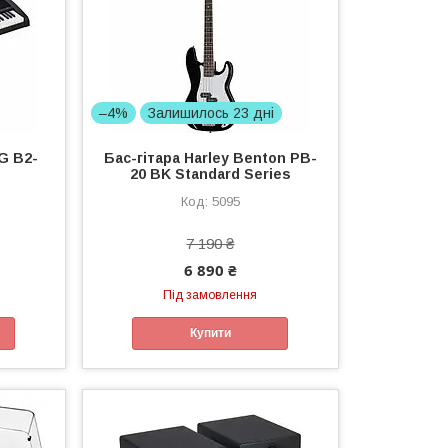
–4%
Залишилось 23 дні
G B2-
Бас-гітара Harley Benton PB-
20 BK Standard Series
5095
7 190 ₴
6 890 ₴
Під замовлення
Купити