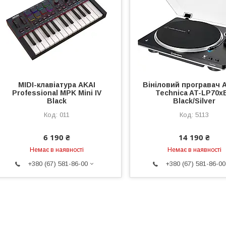
MIDI-клавіатура AKAI
Вініловий програвач 
Professional MPK Mini IV
Technica AT-LP70x
Black
Black/Silver
011
5113
6 190 ₴
14 190 ₴
Немає в наявності
Немає в наявності
+380 (67) 581-86-00
+380 (67) 581-86-00