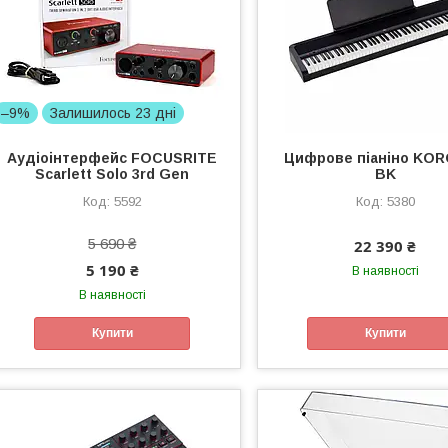
–9%
Залишилось 23 дні
Аудіоінтерфейс FOCUSRITE
Цифрове піаніно KOR
Scarlett Solo 3rd Gen
BK
5592
5380
5 690 ₴
22 390 ₴
5 190 ₴
В наявності
В наявності
Купити
Купити