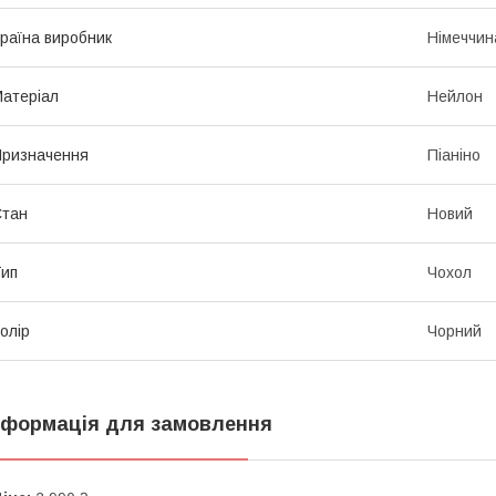
раїна виробник
Німеччин
атеріал
Нейлон
ризначення
Піаніно
Стан
Новий
ип
Чохол
олір
Чорний
нформація для замовлення