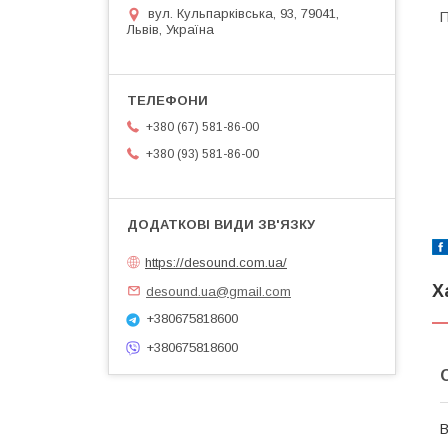
вул. Кульпарківська, 93, 79041,
П
Львів, Україна
+380 (67) 581-86-00
+380 (93) 581-86-00
https://desound.com.ua/
Х
desound.ua@gmail.com
+380675818600
+380675818600
В