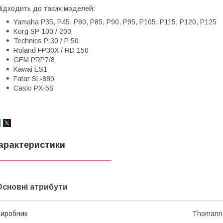
ідходить до таких моделей:
Yamaha P35, P45, P80, P85, P90, P95, P105, P115, P120, P125
Korg SP 100 / 200
Technics P 30 / P 50
Roland FP30X / RD 150
GEM PRP7/8
Kawai ES1
Fatar SL-880
Casio PX-5S
арактеристики
Основні атрибути
иробник
Thomann