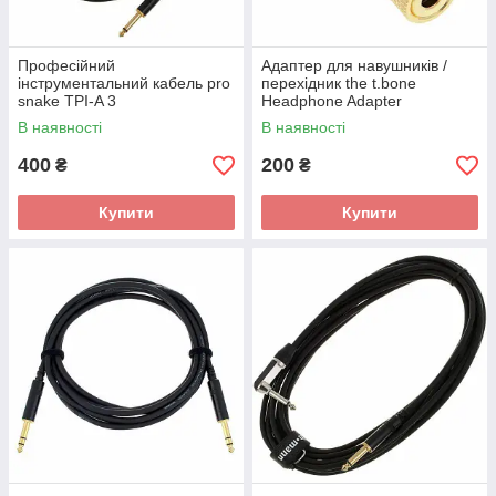
Професійний
Адаптер для навушників /
інструментальний кабель pro
перехідник the t.bone
snake TPI-A 3
Headphone Adapter
В наявності
В наявності
400
200
₴
₴
Купити
Купити