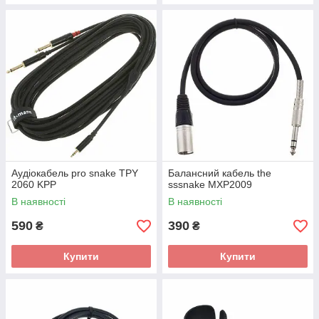
Аудіокабель pro snake TPY
Балансний кабель the
2060 KPP
sssnake MXP2009
В наявності
В наявності
590
390
₴
₴
Купити
Купити