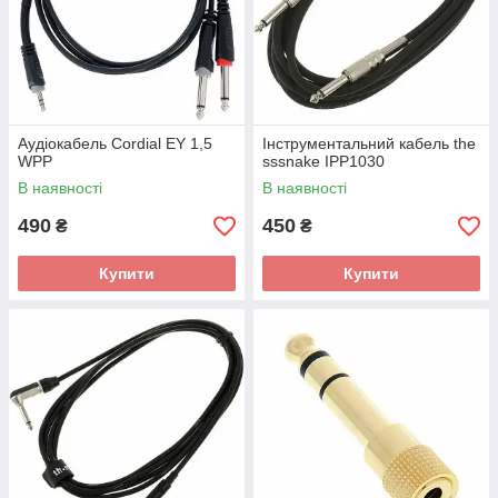
Аудіокабель Cordial EY 1,5
Інструментальний кабель the
WPP
sssnake IPP1030
В наявності
В наявності
490
450
₴
₴
Купити
Купити