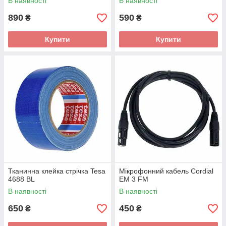
В наявності
В наявності
890
590
₴
₴
Купити
Купити
Тканинна клейка стрічка Tesa
Мікрофонний кабель Cordial
4688 BL
EM 3 FM
В наявності
В наявності
650
450
₴
₴