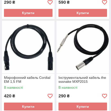
290
590
₴
₴
Купити
Купити
Мікрофонний кабель Cordial
Інструментальний кабель the
EM 1,5 FM
sssnake MXP2015
В наявності
В наявності
420
290
₴
₴
Купити
Купити