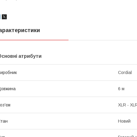
арактеристики
Основні атрибути
иробник
Cordial
Довжина
6 м
оз'єм
XLR - XL
Стан
Новий