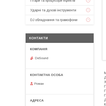
Гітари та процесори ефектів
Ударні та духові інструменти
DJ обладнання та грамофони
КОНТАКТИ
DeSound
М
Д
X
Роман
П
П
П
Д
К