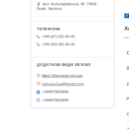
вул. Кульпарківська, 93, 79041,
Львів, Україна
Х
+380 (67) 581-86-00
+380 (93) 581-86-00
В
https://desound.com.ua/
desound.ua@gmail.com
+380675818600
Р
+380675818600