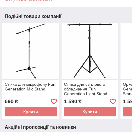
Подібні товари компанії
Стійка для мікрофону Fun
Стійка для світлового
Орке
Generation Mic Stand
обладнання Fun
Gene
Generation Light Stand
Stan
690
1 590
1 5
₴
₴
Купити
Купити
Акційні пропозиції та новинки