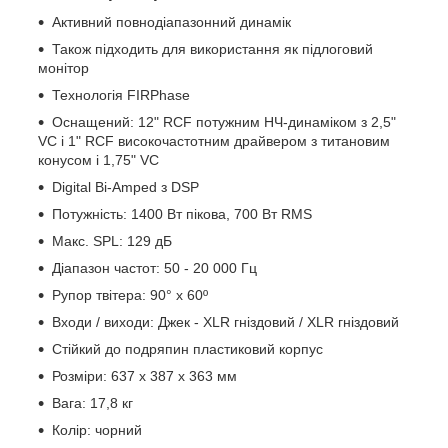
Активний повнодіапазонний динамік
Також підходить для використання як підлоговий
монітор
Технологія FIRPhase
Оснащений: 12" RCF потужним НЧ-динаміком з 2,5"
VC і 1" RCF високочастотним драйвером з титановим
конусом і 1,75" VC
Digital Bi-Amped з DSP
Потужність: 1400 Вт пікова, 700 Вт RMS
Макс. SPL: 129 дБ
Діапазон частот: 50 - 20 000 Гц
Рупор твітера: 90° x 60º
Входи / виходи: Джек - XLR гніздовий / XLR гніздовий
Стійкий до подряпин пластиковий корпус
Розміри: 637 x 387 x 363 мм
Вага: 17,8 кг
Колір: чорний