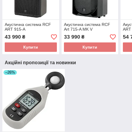
Акустична система RCF
Акустична система RCF
Акус
ART 915-A
Art 715-A MK V
ART
43 990
33 990
54 
₴
₴
Купити
Купити
Акційні пропозиції та новинки
–26%