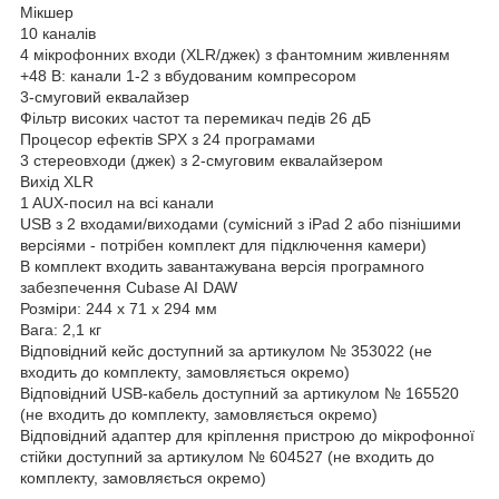
Мікшер
10 каналів
4 мікрофонних входи (XLR/джек) з фантомним живленням
+48 В: канали 1-2 з вбудованим компресором
3-смуговий еквалайзер
Фільтр високих частот та перемикач педів 26 дБ
Процесор ефектів SPX з 24 програмами
3 стереовходи (джек) з 2-смуговим еквалайзером
Вихід XLR
1 AUX-посил на всі канали
USB з 2 входами/виходами (сумісний з iPad 2 або пізнішими
версіями - потрібен комплект для підключення камери)
В комплект входить завантажувана версія програмного
забезпечення Cubase AI DAW
Розміри: 244 x 71 x 294 мм
Вага: 2,1 кг
Відповідний кейс доступний за артикулом № 353022 (не
входить до комплекту, замовляється окремо)
Відповідний USB-кабель доступний за артикулом № 165520
(не входить до комплекту, замовляється окремо)
Відповідний адаптер для кріплення пристрою до мікрофонної
стійки доступний за артикулом № 604527 (не входить до
комплекту, замовляється окремо)