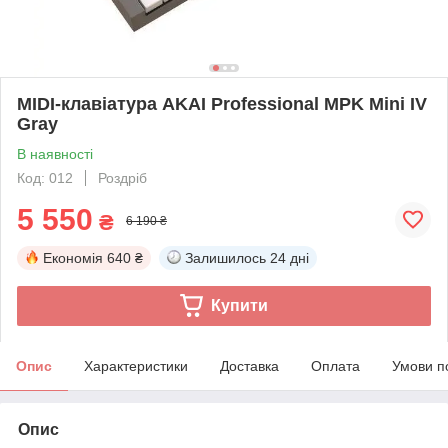
MIDI-клавіатура AKAI Professional MPK Mini IV
Gray
В наявності
Код: 012
Роздріб
5 550
₴
6 190 ₴
Економія
640 ₴
Залишилось
24 дні
Купити
Опис
Характеристики
Доставка
Оплата
Умови п
Опис