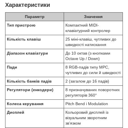
Характеристики
Параметр
Значення
Тип пристрою
Компактний MIDI-
клавіатурний контролер
Кількість клавіш
25 міні-клавіш, чутливих до
швидкості натискання
Діапазон клавіатури
До 10 октав (з кнопками
Octave Up / Down)
Пади
8 RGB-падів типу MPC,
чутливих до сили й швидкості
Кількість банків падів
2 (загалом до 16 падів)
Регулятори (енкодери)
8 призначуваних поворотних
регуляторів 360°
Колеса керування
Pitch Bend і Modulation
Дисплей
Кольоровий дисплей із
візуальним зворотним
зв’язком