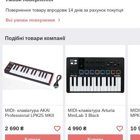
Повернення товару впродовж 14 днів за рахунок покупця
Всі умови повернення
Подібні товари компанії
MIDI- клавіатура AKAI
MIDI-клавіатура Arturia
MIDI
Professional LPK25 MKII
MiniLab 3 Black
MPK
2 690
4 990
10 
₴
₴
Купити
Купити