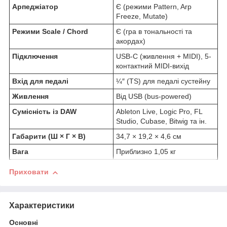
Арпеджіатор
Є (режими Pattern, Arp
Freeze, Mutate)
Режими Scale / Chord
Є (гра в тональності та
акордах)
Підключення
USB-C (живлення + MIDI), 5-
контактний MIDI-вихід
Вхід для педалі
¼″ (TS) для педалі сустейну
Живлення
Від USB (bus-powered)
Сумісність із DAW
Ableton Live, Logic Pro, FL
Studio, Cubase, Bitwig та ін.
Габарити (Ш × Г × В)
34,7 × 19,2 × 4,6 см
Вага
Приблизно 1,05 кг
Приховати
Характеристики
Основні