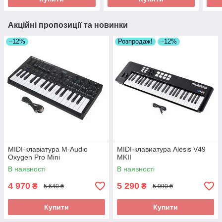
Акційні пропозиції та новинки
–12%
Розпродаж!
–12%
MIDI-клавіатура M-Audio
MIDI-клавиатура Alesis V49
Oxygen Pro Mini
MKII
В наявності
В наявності
4 970
5 290
₴
₴
5 640 ₴
5 990 ₴
Купити
Купити