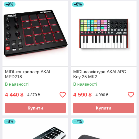
–9%
–8%
MIDI-контроллер AKAI
MIDI-клавіатура AKAI APC
MPD218
Key 25 MK2
В наявності
В наявності
4 440
4 590
₴
₴
4 870 ₴
4 990 ₴
Купити
Купити
–8%
–7%