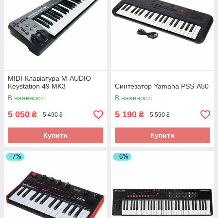
MIDI-Клавіатура M-AUDIO
Keystation 49 MK3
Синтезатор Yamaha PSS-A50
В наявності
В наявності
5 050
5 190
₴
₴
5 490 ₴
5 590 ₴
Купити
Купити
–7%
–6%