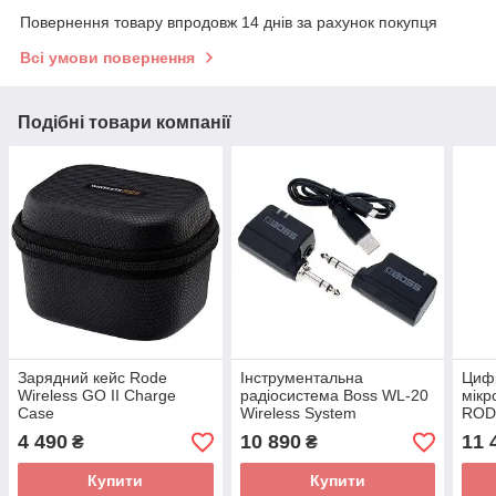
Повернення товару впродовж 14 днів за рахунок покупця
Всі умови повернення
Подібні товари компанії
Зарядний кейс Rode
Інструментальна
Циф
Wireless GO II Charge
радіосистема Boss WL-20
мікр
Case
Wireless System
RODE
4 490
10 890
11 
₴
₴
Купити
Купити