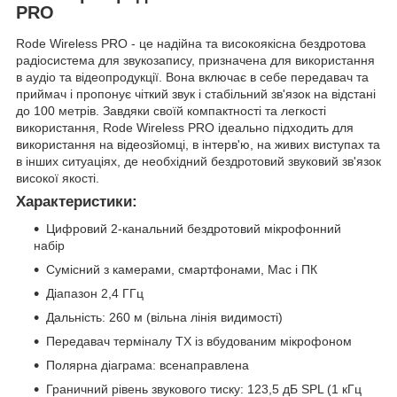
PRO
Rode Wireless PRO - це надійна та високоякісна бездротова
радіосистема для звукозапису, призначена для використання
в аудіо та відеопродукції. Вона включає в себе передавач та
приймач і пропонує чіткий звук і стабільний зв'язок на відстані
до 100 метрів. Завдяки своїй компактності та легкості
використання, Rode Wireless PRO ідеально підходить для
використання на відеозйомці, в інтерв'ю, на живих виступах та
в інших ситуаціях, де необхідний бездротовий звуковий зв'язок
високої якості.
Характеристики:
Цифровий 2-канальний бездротовий мікрофонний
набір
Сумісний з камерами, смартфонами, Mac і ПК
Діапазон 2,4 ГГц
Дальність: 260 м (вільна лінія видимості)
Передавач терміналу TX із вбудованим мікрофоном
Полярна діаграма: всенаправлена
Граничний рівень звукового тиску: 123,5 дБ SPL (1 кГц