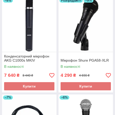
–9%
Розпродаж!!!
–9%
Конденсаторний мікрофон
AKG C1000s MKIV
Мікрофон Shure PGA58-XLR
В наявності
В наявності
7 640
4 290
₴
₴
8 440 ₴
4 690 ₴
Купити
Купити
–7%
–6%