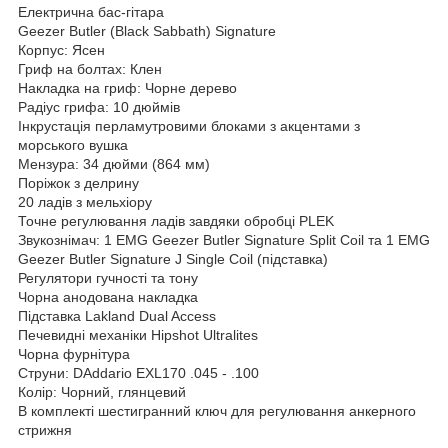
Електрична бас-гітара
Geezer Butler (Black Sabbath) Signature
Корпус: Ясен
Гриф на болтах: Клен
Накладка на гриф: Чорне дерево
Радіус грифа: 10 дюймів
Інкрустація перламутровими блоками з акцентами з
морського вушка
Мензура: 34 дюйми (864 мм)
Поріжок з делрину
20 ладів з мельхіору
Точне регулювання ладів завдяки обробці PLEK
Звукознімач: 1 EMG Geezer Butler Signature Split Coil та 1 EMG
Geezer Butler Signature J Single Coil (підставка)
Регулятори гучності та тону
Чорна анодована накладка
Підставка Lakland Dual Access
Печевидні механіки Hipshot Ultralites
Чорна фурнітура
Струни: DAddario EXL170 .045 - .100
Колір: Чорний, глянцевий
В комплекті шестигранний ключ для регулювання анкерного
стрижня