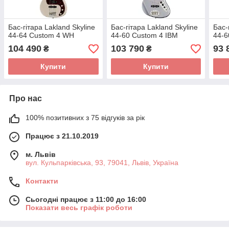
Бас-гітара Lakland Skyline
Бас-гітара Lakland Skyline
Бас-
44-64 Custom 4 WH
44-60 Custom 4 IBM
44-6
104 490
103 790
93 
₴
₴
Купити
Купити
Про нас
100% позитивних з 75 відгуків за рік
Працює з 21.10.2019
м. Львів
вул. Кульпарківська, 93, 79041, Львів, Україна
Контакти
Сьогодні працює з 11:00 до 16:00
Показати весь графік роботи