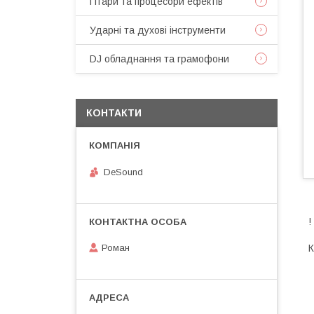
Гітари та процесори ефектів
Ударні та духові інструменти
DJ обладнання та грамофони
КОНТАКТИ
DeSound
!
К
Роман