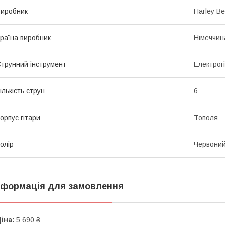
иробник
Harley B
раїна виробник
Німеччин
трунний інструмент
Електрог
ількість струн
6
орпус гітари
Тополя
олір
Червони
нформація для замовлення
іна:
5 690 ₴