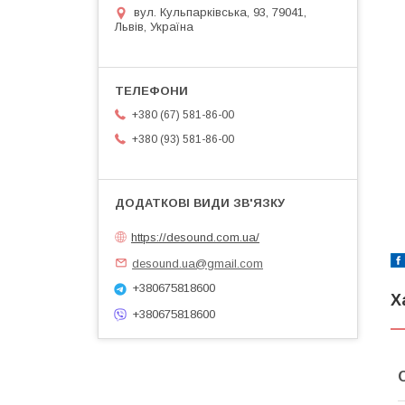
вул. Кульпарківська, 93, 79041,
Львів, Україна
+380 (67) 581-86-00
+380 (93) 581-86-00
https://desound.com.ua/
desound.ua@gmail.com
+380675818600
Х
+380675818600