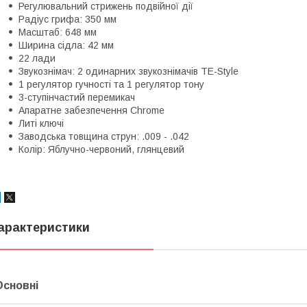
Регулювальний стрижень подвійної дії
Радіус грифа: 350 мм
Масштаб: 648 мм
Ширина сідла: 42 мм
22 лади
Звукознімач: 2 одинарних звукознімачів TE-Style
1 регулятор гучності та 1 регулятор тону
3-ступінчастий перемикач
Апаратне забезпечення Chrome
Литі ключі
Заводська товщина струн: .009 - .042
Колір: Яблучно-червоний, глянцевий
арактеристики
Основні