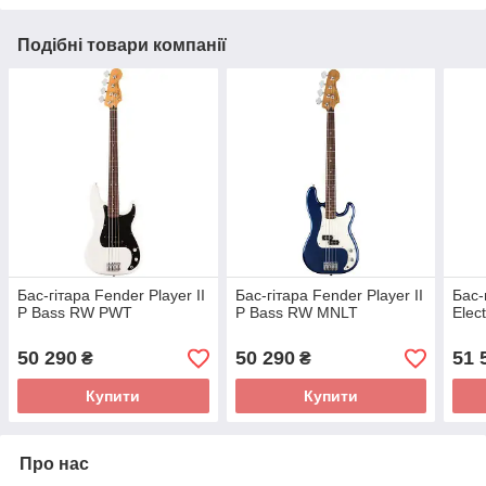
Подібні товари компанії
Бас-гітара Fender Player II
Бас-гітара Fender Player II
Бас-
P Bass RW PWT
P Bass RW MNLT
Elec
50 290
50 290
51 
₴
₴
Купити
Купити
Про нас