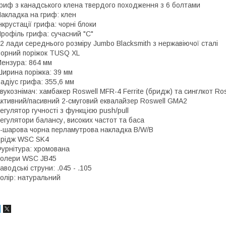
риф з канадського клена твердого походження з 6 болтами
акладка на гриф: клен
нкрустації грифа: чорні блоки
рофіль грифа: сучасний "C"
2 лади середнього розміру Jumbo Blacksmith з нержавіючої сталі
орний поріжок TUSQ XL
ензура: 864 мм
ирина поріжка: 39 мм
адіус грифа: 355,6 мм
вукознімач: хамбакер Roswell MFR-4 Ferrite (бридж) та синглкот Ros
ктивний/пасивний 2-смуговий еквалайзер Roswell GMA2
егулятор гучності з функцією push/pull
егулятори балансу, високих частот та баса
-шарова чорна перламутрова накладка B/W/B
Брідж WSC SK4
урнітура: хромована
олери WSC JB45
аводські струни: .045 - .105
олір: натуральний