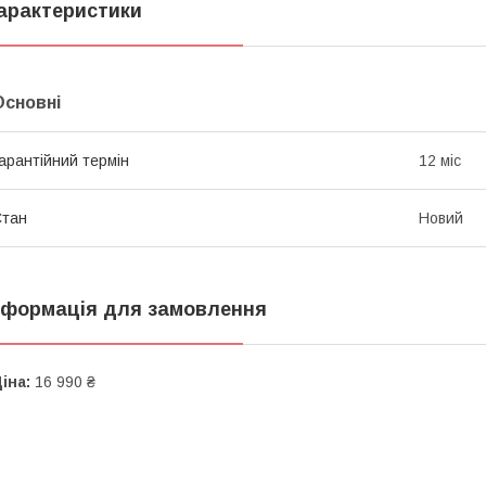
арактеристики
Основні
арантійний термін
12 міс
Стан
Новий
нформація для замовлення
іна:
16 990 ₴