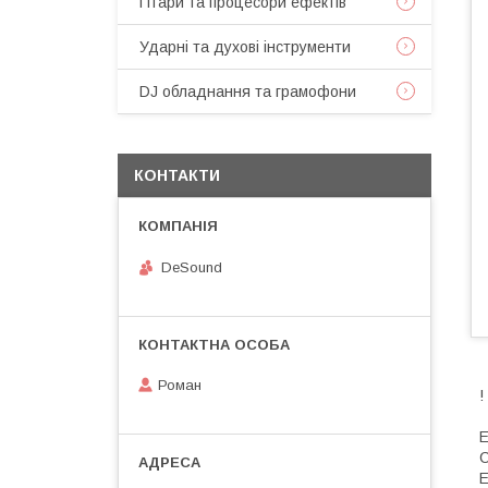
Гітари та процесори ефектів
Ударні та духові інструменти
DJ обладнання та грамофони
КОНТАКТИ
DeSound
Роман
!
Е
С
Е