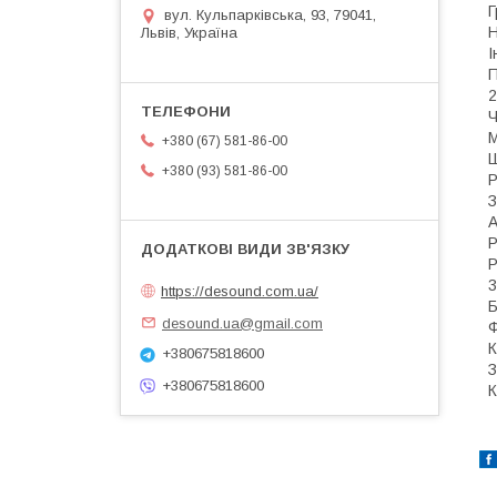
Г
вул. Кульпарківська, 93, 79041,
Н
Львів, Україна
І
П
2
Ч
М
+380 (67) 581-86-00
Ш
+380 (93) 581-86-00
Р
З
А
Р
Р
3
https://desound.com.ua/
desound.ua@gmail.com
Ф
К
+380675818600
З
+380675818600
К