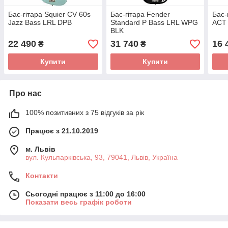
Бас-гітара Squier CV 60s
Бас-гітара Fender
Бас-г
Jazz Bass LRL DPB
Standard P Bass LRL WPG
ACT
BLK
22 490
31 740
16 
₴
₴
Купити
Купити
Про нас
100% позитивних з 75 відгуків за рік
Працює з 21.10.2019
м. Львів
вул. Кульпарківська, 93, 79041, Львів, Україна
Контакти
Сьогодні працює з 11:00 до 16:00
Показати весь графік роботи