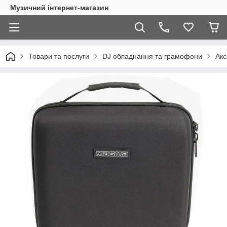
Музичний інтернет-магазин
Товари та послуги
DJ обладнання та грамофони
Акс