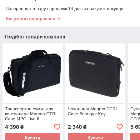
Повернення товару впродовж 14 днів за рахунок покупця
Всі умови повернення
Подібні товари компанії
Транспортна сумка для
Чохол для Magma CTRL
Сумк
контролера Magma CTRL
Case Boutique Key
Mag
Case MPC Live II
CDJ/
4 390
2 340
5 6
₴
₴
Купити
Купити