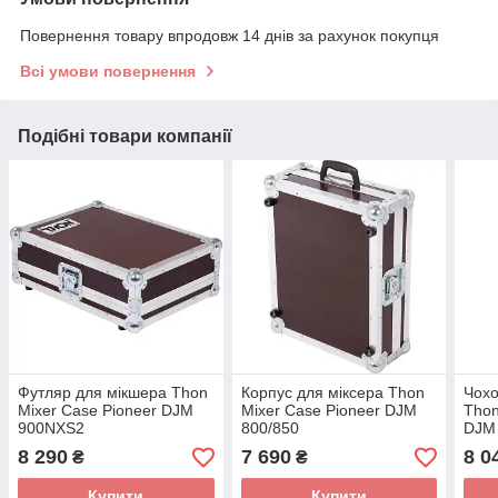
Повернення товару впродовж 14 днів за рахунок покупця
Всі умови повернення
Подібні товари компанії
Футляр для мікшера Thon
Корпус для міксера Thon
Чохо
Mixer Case Pioneer DJM
Mixer Case Pioneer DJM
Thon
900NXS2
800/850
DJM
8 290
7 690
8 0
₴
₴
Купити
Купити