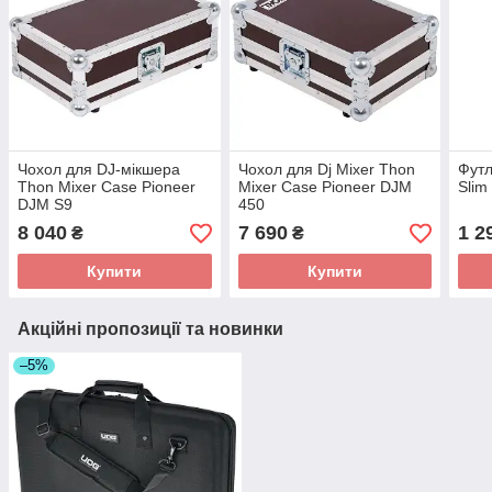
Чохол для DJ-мікшера
Чохол для Dj Mixer Thon
Футл
Thon Mixer Case Pioneer
Mixer Case Pioneer DJM
Slim
DJM S9
450
8 040
7 690
1 2
₴
₴
Купити
Купити
Акційні пропозиції та новинки
–5%