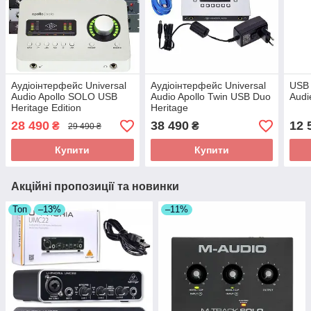
Аудіоінтерфейс Universal
Аудіоінтерфейс Universal
USB 
Audio Apollo SOLO USB
Audio Apollo Twin USB Duo
Audi
Heritage Edition
Heritage
28 490
38 490
12 
₴
₴
29 490 ₴
Купити
Купити
Акційні пропозиції та новинки
Топ
–13%
–11%