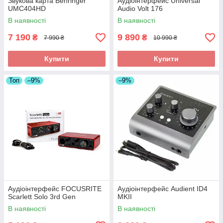
Звукова карта Behringer
Аудіоінтерфейс Universal
UMC404HD
Audio Volt 176
В наявності
В наявності
7 190
9 890
₴
₴
7 990 ₴
10 990 ₴
Купити
Купити
Топ
–9%
–9%
Аудіоінтерфейс FOCUSRITE
Аудіоінтерфейс Audient ID4
Scarlett Solo 3rd Gen
MKII
В наявності
В наявності