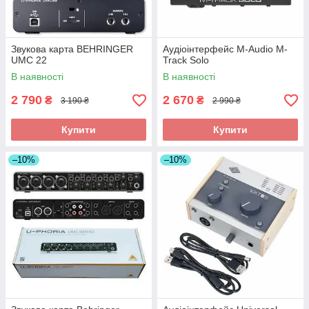
Звукова карта BEHRINGER
Аудіоінтерфейс M-Audio M-
UMC 22
Track Solo
В наявності
В наявності
2 790
2 670
₴
₴
3 190 ₴
2 990 ₴
Купити
Купити
–10%
–10%