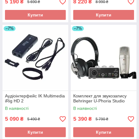
5 190
8 220
₴
₴
5 690 ₴
8 990 ₴
Купити
Купити
–7%
–7%
Аудіоінтерфейс IK Multimedia
Комплект для звукозапису
iRig HD 2
Behringer U-Phoria Studio
В наявності
В наявності
5 090
5 390
₴
₴
5 490 ₴
5 790 ₴
Купити
Купити