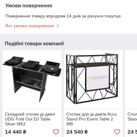
Умови повернення
Повернення товару впродовж 14 днів за рахунок покупця
Всі умови повернення
Подібні товари компанії
Складний столик ді-джея
Столик для ді-джеїв Accu
Стол
UDG Fold Out DJ Table
Stand Pro Event Table 2
Stan
Silver MK2
MB
14 440
24 540
24 
₴
₴