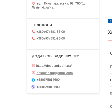
вул. Кульпарківська, 93, 79041,
Львів, Україна
Х
+380 (67) 581-86-00
+380 (93) 581-86-00
https://desound.com.ua/
Г
desound.ua@gmail.com
+380675818600
+380675818600
К
С