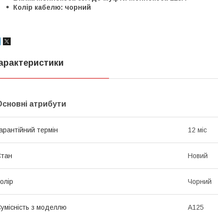
Колір кабелю: чорний
арактеристики
Основні атрибути
арантійний термін
12 міс
Стан
Новий
олір
Чорний
умісність з моделлю
A125