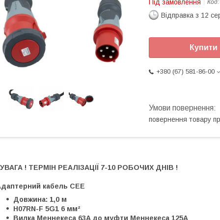
Під замовлення
Код
Відправка з 12 се
Купити
+380 (67) 581-86-00
повернення товару п
 УВАГА ! ТЕРМІН РЕАЛІЗАЦІЇ 7-10 РОБОЧИХ ДНІВ !
Адаптерний кабель CEE
Довжина: 1,0 м
H07RN-F 5G1 6 мм²
Вилка Меннекеса 63A до муфти Меннекеса 125A