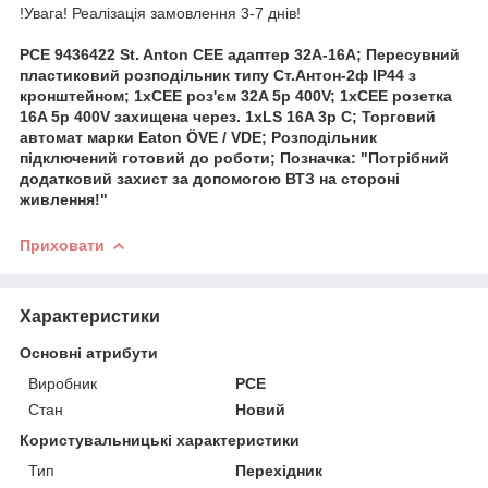
!Увага! Реалізація замовлення 3-7 днів!
PCE 9436422 St. Anton CEE адаптер 32A-16A; Пересувний
пластиковий розподільник типу Ст.Антон-2ф IP44 з
кронштейном; 1xCEE роз'єм 32A 5p 400V; 1xCEE розетка
16A 5p 400V захищена через. 1xLS 16A 3p C; Торговий
автомат марки Eaton ÖVE / VDE; Розподільник
підключений готовий до роботи; Позначка: "Потрібний
додатковий захист за допомогою ВТЗ на стороні
живлення!"
Приховати
Характеристики
Основні атрибути
Виробник
PCE
Стан
Новий
Користувальницькі характеристики
Тип
Перехідник