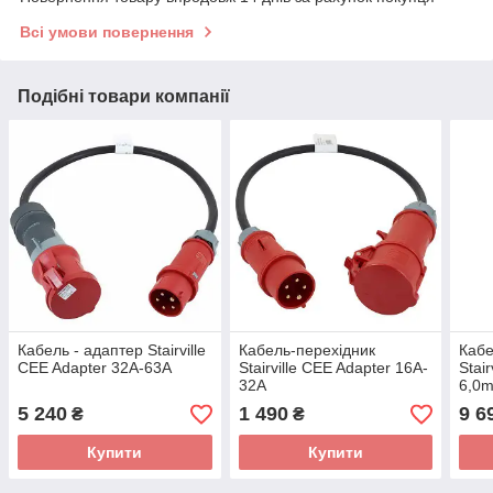
Всі умови повернення
Подібні товари компанії
Кабель - адаптер Stairville
Кабель-перехідник
Кабе
CEE Adapter 32A-63A
Stairville CEE Adapter 16A-
Stai
32A
6,0m
5 240
1 490
9 6
₴
₴
Купити
Купити