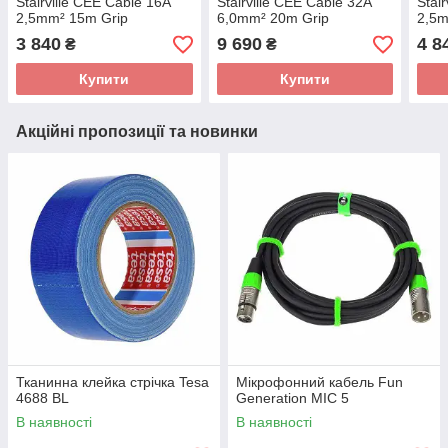
Stairville CEE Cable 16A
Stairville CEE Cable 32A
Stai
2,5mm² 15m Grip
6,0mm² 20m Grip
2,5m
3 840
9 690
4 8
₴
₴
Купити
Купити
Акційні пропозиції та новинки
Тканинна клейка стрічка Tesa
Мікрофонний кабель Fun
4688 BL
Generation MIC 5
В наявності
В наявності