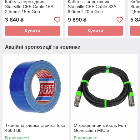
Кабель-перехідник
Кабель - перехідник
Кабе
Stairville CEE Cable 16A
Stairville CEE Cable 32A
Stai
2,5mm² 15m Grip
6,0mm² 20m Grip
2,5m
3 840
9 690
5 8
₴
₴
Купити
Купити
Акційні пропозиції та новинки
Тканинна клейка стрічка Tesa
Мікрофонний кабель Fun
4688 BL
Generation MIC 5
В наявності
В наявності