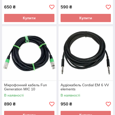
650
590
₴
₴
Купити
Купити
Мікрофонний кабель Fun
Аудіокабель Cordial EM 6 VV
Generation MIC 10
elements
В наявності
В наявності
890
950
₴
₴