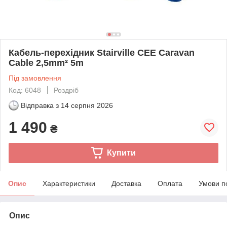
Кабель-перехідник Stairville CEE Caravan
Cable 2,5mm² 5m
Під замовлення
Код: 6048
Роздріб
Відправка з
14 серпня 2026
1 490
₴
Купити
Опис
Характеристики
Доставка
Оплата
Умови п
Опис