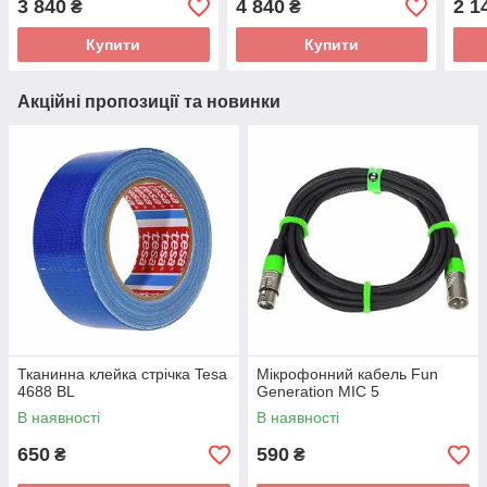
3 840
4 840
2 1
₴
₴
Купити
Купити
Акційні пропозиції та новинки
Тканинна клейка стрічка Tesa
Мікрофонний кабель Fun
4688 BL
Generation MIC 5
В наявності
В наявності
650
590
₴
₴