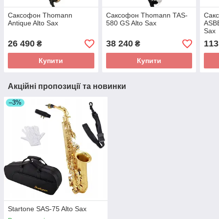
Саксофон Thomann
Саксофон Thomann TAS-
Сак
Antique Alto Sax
580 GS Alto Sax
ASBB
Sax
26 490
38 240
113
₴
₴
Купити
Купити
Акційні пропозиції та новинки
–3%
Startone SAS-75 Alto Sax