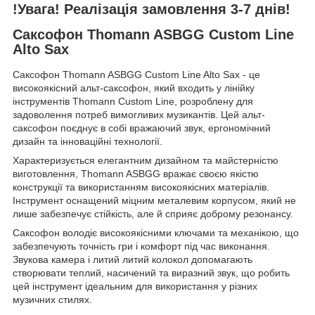
!Увага! Реалізація замовлення 3-7 днів!
Саксофон Thomann ASBGG Custom Line
Alto Sax
Саксофон Thomann ASBGG Custom Line Alto Sax - це
високоякісний альт-саксофон, який входить у лінійку
інструментів Thomann Custom Line, розроблену для
задоволення потреб вимогливих музикантів. Цей альт-
саксофон поєднує в собі вражаючий звук, ергономічний
дизайн та інноваційні технології.
Характеризується елегантним дизайном та майстерністю
виготовлення, Thomann ASBGG вражає своєю якістю
конструкції та використанням високоякісних матеріалів.
Інструмент оснащений міцним металевим корпусом, який не
лише забезпечує стійкість, але й сприяє доброму резонансу.
Саксофон володіє високоякісними ключами та механікою, що
забезпечують точність гри і комфорт під час виконання.
Звукова камера і литий литий колокол допомагають
створювати теплий, насичений та виразний звук, що робить
цей інструмент ідеальним для використання у різних
музичних стилях.