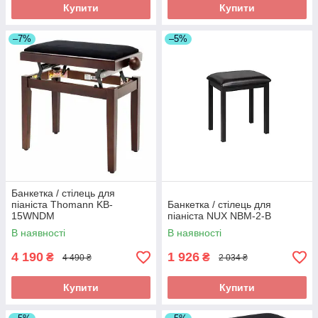
Купити
Купити
–7%
–5%
Банкетка / стілець для
піаніста Thomann KB-
Банкетка / стілець для
15WNDM
піаніста NUX NBM-2-B
В наявності
В наявності
4 190
1 926
₴
₴
4 490 ₴
2 034 ₴
Купити
Купити