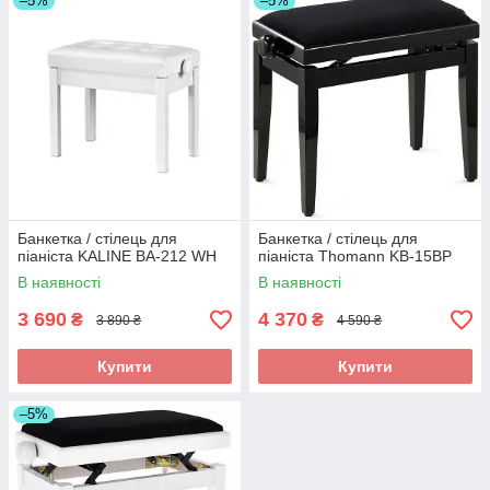
–5%
–5%
Банкетка / стілець для
Банкетка / стілець для
піаніста KALINE BA-212 WH
піаніста Thomann KB-15BP
В наявності
В наявності
3 690
4 370
₴
₴
3 890 ₴
4 590 ₴
Купити
Купити
–5%