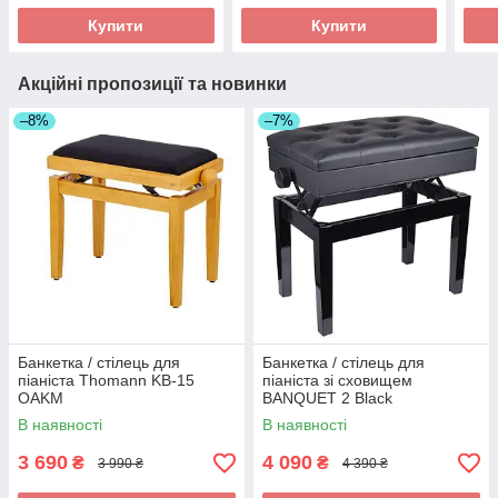
Купити
Купити
Акційні пропозиції та новинки
–8%
–7%
Банкетка / стілець для
Банкетка / стілець для
піаніста Thomann KB-15
піаніста зі сховищем
OAKM
BANQUET 2 Black
В наявності
В наявності
3 690
4 090
₴
₴
3 990 ₴
4 390 ₴