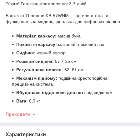
!Увага! Реалізація замовлення 3-7 днів!
Банкетка Thomann KB-57WNM — це елегантна та
функціональна модель, ідеальна для цифрових піаніно.
Матеріал каркасу:
масив бука
Покриття каркасу:
матовий горіховий лак
Сидіння:
чорний велюр
Розміри сидіння:
57 × 35 см
Регульована висота:
52–61 см
Механізм підйому:
подвійна хрестоподібна
прецизійна система
Вбудоване відділення для нот:
під сидінням
Вага:
8,9 кг
Приховати
Характеристики