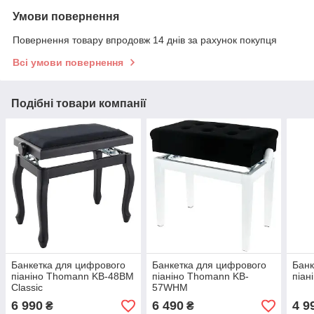
Умови повернення
Повернення товару впродовж 14 днів за рахунок покупця
Всі умови повернення
Подібні товари компанії
Банкетка для цифрового
Банкетка для цифрового
Банк
піаніно Thomann KB-48BM
піаніно Thomann KB-
піан
Classic
57WHM
6 990
6 490
4 9
₴
₴