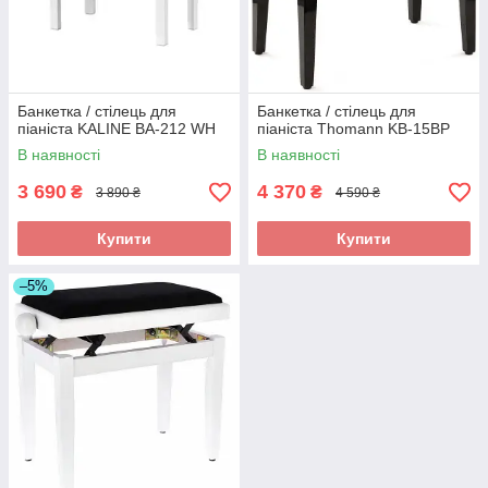
Банкетка / стілець для
Банкетка / стілець для
піаніста KALINE BA-212 WH
піаніста Thomann KB-15BP
В наявності
В наявності
3 690
4 370
₴
₴
3 890 ₴
4 590 ₴
Купити
Купити
–5%