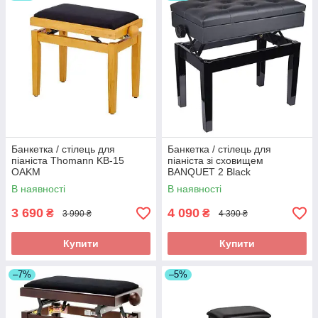
Банкетка / стілець для
Банкетка / стілець для
піаніста Thomann KB-15
піаніста зі сховищем
OAKM
BANQUET 2 Black
В наявності
В наявності
3 690
4 090
₴
₴
3 990 ₴
4 390 ₴
Купити
Купити
–7%
–5%