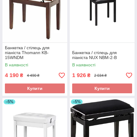
Банкетка / стілець для
піаніста Thomann KB-
Банкетка / стілець для
15WNDM
піаніста NUX NBM-2-B
В наявності
В наявності
4 190
1 926
₴
₴
4 490 ₴
2 034 ₴
Купити
Купити
–5%
–5%