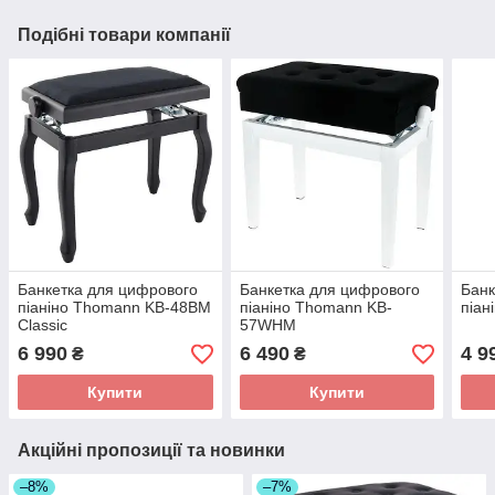
Подібні товари компанії
Банкетка для цифрового
Банкетка для цифрового
Банк
піаніно Thomann KB-48BM
піаніно Thomann KB-
піан
Classic
57WHM
6 990
6 490
4 9
₴
₴
Купити
Купити
Акційні пропозиції та новинки
–8%
–7%