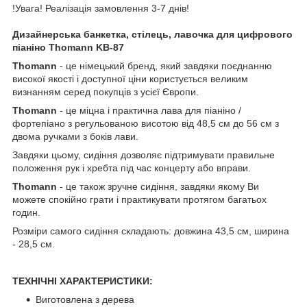
!Увага! Реалізація замовлення 3-7 днів!
Дизайнерська банкетка, стілець, лавочка для цифрового
піаніно Thomann KB-87
Thomann
- це німецький бренд, який завдяки поєднанню
високої якості і доступної ціни користується великим
визнанням серед покупців з усієї Європи.
Thomann
- це міцна і практична лава для піаніно /
фортепіано з регульованою висотою від 48,5 см до 56 см з
двома ручками з боків лави.
Завдяки цьому, сидіння дозволяє підтримувати правильне
положення рук і хребта під час концерту або вправи.
Thomann
- це також зручне сидіння, завдяки якому Ви
можете спокійно грати і практикувати протягом багатьох
годин.
Розміри самого сидіння складають: довжина 43,5 см, ширина
- 28,5 см.
ТЕХНІЧНІ ХАРАКТЕРИСТИКИ:
Виготовлена з дерева