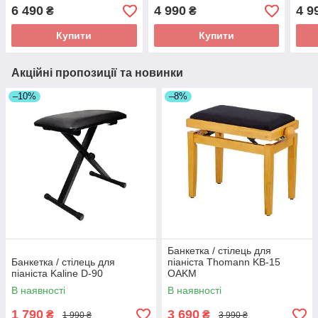
6 490
4 990
4 9
₴
₴
Купити
Купити
Акційні пропозиції та новинки
–10%
–8%
Банкетка / стілець для
Банкетка / стілець для
піаніста Thomann KB-15
піаніста Kaline D-90
OAKM
В наявності
В наявності
1 790
3 690
₴
₴
1 990 ₴
3 990 ₴