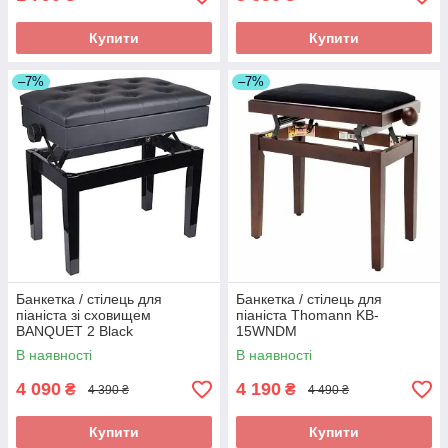
Купити
Купити
–7%
–7%
Банкетка / стілець для
Банкетка / стілець для
піаніста зі сховищем
піаніста Thomann KB-
BANQUET 2 Black
15WNDM
В наявності
В наявності
4 090
4 190
₴
₴
4 390 ₴
4 490 ₴
Купити
Купити