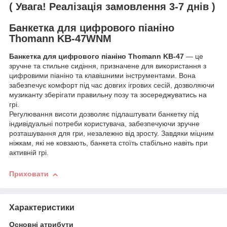
( Увага! Реалізація замовлення 3-7 днів )
Банкетка для цифрового піаніно
Thomann KB-47WNM
Банкетка для цифрового піаніно Thomann KB-47
— це
зручне та стильне сидіння, призначене для використання з
цифровими піаніно та клавішними інструментами. Вона
забезпечує комфорт під час довгих ігрових сесій, дозволяючи
музиканту зберігати правильну позу та зосереджуватись на
грі.
Регулювання висоти дозволяє підлаштувати банкетку під
індивідуальні потреби користувача, забезпечуючи зручне
розташування для гри, незалежно від зросту. Завдяки міцним
ніжкам, які не ковзають, банкета стоїть стабільно навіть при
активній грі.
Приховати
Характеристики
Основні атрибути