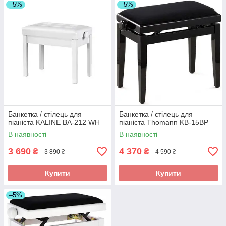
–5%
–5%
Банкетка / стілець для
Банкетка / стілець для
піаніста KALINE BA-212 WH
піаніста Thomann KB-15BP
В наявності
В наявності
3 690
4 370
₴
₴
3 890 ₴
4 590 ₴
Купити
Купити
–5%