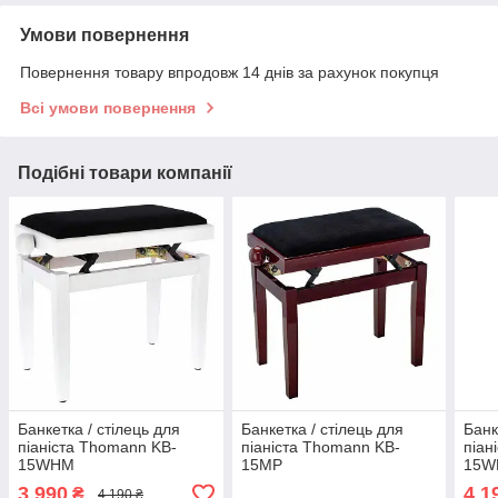
Умови повернення
Повернення товару впродовж 14 днів за рахунок покупця
Всі умови повернення
Подібні товари компанії
Банкетка / стілець для
Банкетка / стілець для
Банк
піаніста Thomann KB-
піаніста Thomann KB-
піан
15WHM
15MP
15W
3 990
4 1
₴
4 190 ₴