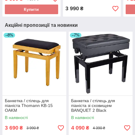
3 990
₴
Купити
Акційні пропозиції та новинки
–8%
–7%
Банкетка / стілець для
Банкетка / стілець для
піаніста Thomann KB-15
піаніста зі сховищем
OAKM
BANQUET 2 Black
В наявності
В наявності
3 690
4 090
₴
₴
3 990 ₴
4 390 ₴