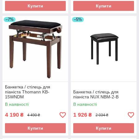
Купити
Купити
–7%
–5%
Банкетка / стілець для
піаніста Thomann KB-
Банкетка / стілець для
15WNDM
піаніста NUX NBM-2-B
В наявності
В наявності
4 190
1 926
₴
₴
4 490 ₴
2 034 ₴
Купити
Купити