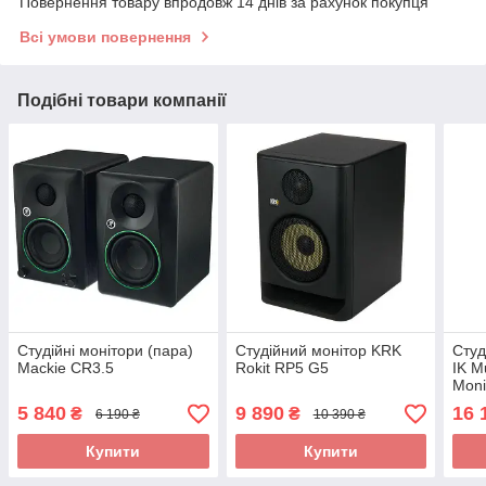
Повернення товару впродовж 14 днів за рахунок покупця
Всі умови повернення
Подібні товари компанії
Студійні монітори (пара)
Студійний монітор KRK
Студ
Mackie CR3.5
Rokit RP5 G5
IK M
Moni
5 840
9 890
16 
₴
₴
6 190 ₴
10 390 ₴
Купити
Купити