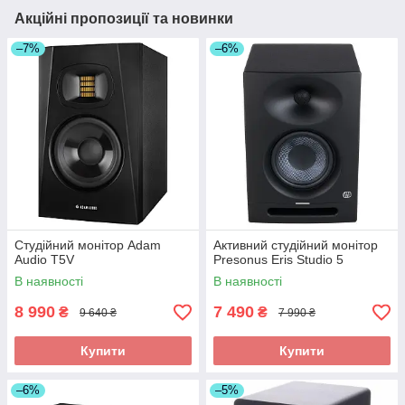
Акційні пропозиції та новинки
–7%
–6%
Студійний монітор Adam
Активний студійний монітор
Audio T5V
Presonus Eris Studio 5
В наявності
В наявності
8 990
7 490
₴
₴
9 640 ₴
7 990 ₴
Купити
Купити
–6%
–5%