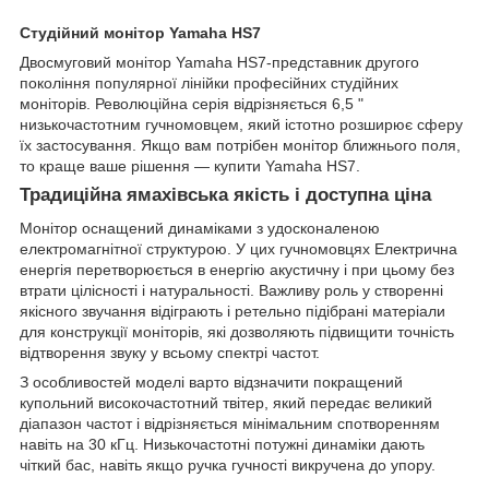
Студійний монітор Yamaha HS7
Двосмуговий монітор Yamaha HS7-представник другого
покоління популярної лінійки професійних студійних
моніторів. Революційна серія відрізняється 6,5 "
низькочастотним гучномовцем, який істотно розширює сферу
їх застосування. Якщо вам потрібен монітор ближнього поля,
то краще ваше рішення — купити Yamaha HS7.
Традиційна ямахівська якість і доступна ціна
Монітор оснащений динаміками з удосконаленою
електромагнітної структурою. У цих гучномовцях Електрична
енергія перетворюється в енергію акустичну і при цьому без
втрати цілісності і натуральності. Важливу роль у створенні
якісного звучання відіграють і ретельно підібрані матеріали
для конструкції моніторів, які дозволяють підвищити точність
відтворення звуку у всьому спектрі частот.
З особливостей моделі варто відзначити покращений
купольний високочастотний твітер, який передає великий
діапазон частот і відрізняється мінімальним спотворенням
навіть на 30 кГц. Низькочастотні потужні динаміки дають
чіткий бас, навіть якщо ручка гучності викручена до упору.