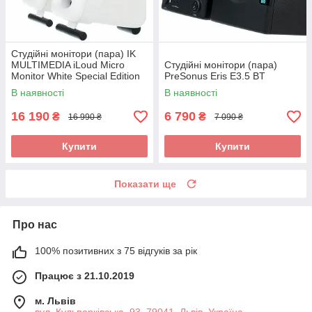
Студійні монітори (пара) IK
MULTIMEDIA iLoud Micro
Студійні монітори (пара)
Monitor White Special Edition
PreSonus Eris E3.5 BT
В наявності
В наявності
16 190
6 790
₴
₴
16 990 ₴
7 090 ₴
Купити
Купити
Показати ще
Про нас
100% позитивних з 75 відгуків за рік
Працює з 21.10.2019
м. Львів