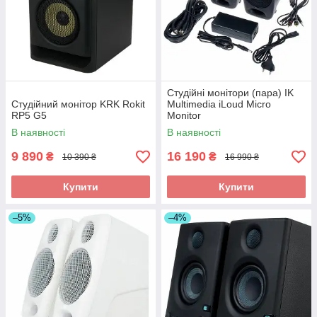
Студійні монітори (пара) IK
Студійний монітор KRK Rokit
Multimedia iLoud Micro
RP5 G5
Monitor
В наявності
В наявності
9 890
16 190
₴
₴
10 390 ₴
16 990 ₴
Купити
Купити
–5%
–4%