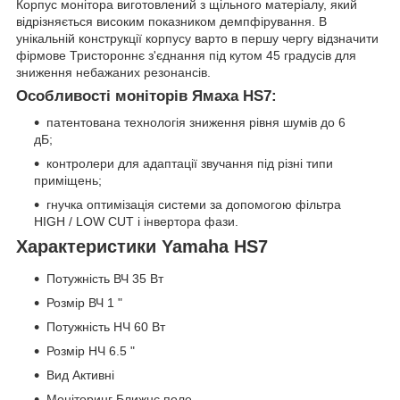
Корпус монітора виготовлений з щільного матеріалу, який
відрізняється високим показником демпфірування. В
унікальній конструкції корпусу варто в першу чергу відзначити
фірмове Тристороннє з'єднання під кутом 45 градусів для
зниження небажаних резонансів.
Особливості моніторів Ямаха HS7:
патентована технологія зниження рівня шумів до 6
дБ;
контролери для адаптації звучання під різні типи
приміщень;
гнучка оптимізація системи за допомогою фільтра
HIGH / LOW CUT і інвертора фази.
Характеристики Yamaha HS7
Потужність ВЧ 35 Вт
Розмір ВЧ 1 "
Потужність НЧ 60 Вт
Розмір НЧ 6.5 "
Вид Активні
Моніторинг Ближнє поле