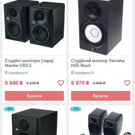
Студійні монітори (пара)
Студійний монітор Yamaha
Mackie CR3.5
HS5 Black
В наявності
В наявності
5 840
8 970
₴
₴
6 190 ₴
9 490 ₴
Купити
Купити
–5%
–5%