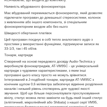
Наявність вбудованого фонокоректора
Має вбудований перемикається фонокоректор, який дозволяє
підключати програвач до домашньої стереосистеми, колонок
з живленням або іншого компонента, зі спеціальним
фонокоректорним входом або без нього
Швидкості обертання платівок
Цей програвач поєднує в собі тепло аналогового аудіо з
простими у використанні функціями, підтримуючи записи як
33-1/3, так і 45 об/хв.
Тонарм, картридж
Створений на основі передового досвіду Audio-Technica у
виробництві фонокартриджів, AT-VM95C - це універсальний
картридж з чудовими характеристиками, з яким інші
програвачі цього класу просто не можуть зрівнятися.
Інтегрований в J-подібний тонарм, картридж AT-VM95C з
конічним щупом 0,6 міліметра забезпечує відмінне розділення
каналів і низький рівень спотворень для чудової якості
звучання. Щоб ще більше персоналізувати прослуховування
вінілу, стилус можна легко замінити на будь-який інший стилус
(еліптичний, мікролінійний або Shibata) з нашої серії VM95,
пропонуючи безпрецедентні можливості кастомізації для