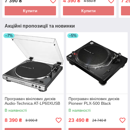
7 390
4 390
7 2
₴
₴
4 550 ₴
Купити
Купити
Акційні пропозиції та новинки
–7%
–5%
Програвач вінілових дисків
Програвач вінілових дисків
Audio-Technica AT-LP60XUSB
Pioneer PLX-500 Black
В наявності
В наявності
8 390
23 490
₴
₴
8 990 ₴
24 740 ₴