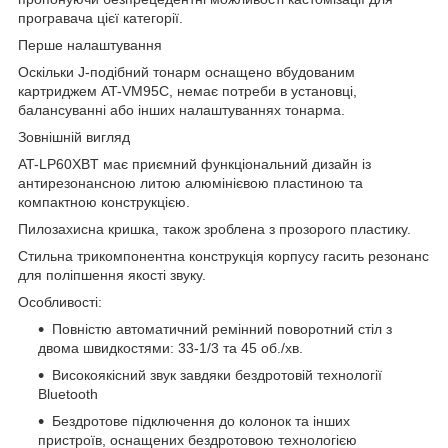
програвача цієї категорії.
Перше налаштування
Оскільки J-подібний тонарм оснащено вбудованим
картриджем AT-VM95C, немає потреби в установці,
балансуванні або інших налаштуваннях тонарма.
Зовнішній вигляд
AT-LP60XBT має приємний функціональний дизайн із
антирезонансною литою алюмінієвою пластиною та
компактною конструкцією.
Пилозахисна кришка, також зроблена з прозорого пластику.
Стильна трикомпонентна конструкція корпусу гасить резонанс
для поліпшення якості звуку.
Особливості:
Повністю автоматичний ремінний поворотний стіл з
двома швидкостями: 33-1/3 та 45 об./хв.
Високоякісний звук завдяки бездротовій технології
Bluetooth
Бездротове підключення до колонок та інших
пристроїв, оснащених бездротовою технологією