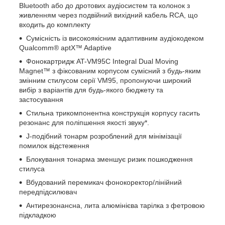
Bluetooth або до дротових аудіосистем та колонок з
живленням через подвійний вихідний кабель RCA, що
входить до комплекту
Сумісність із високоякісним адаптивним аудіокодеком
Qualcomm® aptX™ Adaptive
Фонокартридж AT-VM95C Integral Dual Moving
Magnet™ з фіксованим корпусом сумісний з будь-яким
змінним стилусом серії VM95, пропонуючи широкий
вибір з варіантів для будь-якого бюджету та
застосування
Стильна трикомпонентна конструкція корпусу гасить
резонанс для поліпшення якості звуку*.
J-подібний тонарм розроблений для мінімізації
помилок відстеження
Блокування тонарма зменшує ризик пошкодження
стилуса
Вбудований перемикач фонокоректор/лінійний
передпідсилювач
Антирезонансна, лита алюмінієва тарілка з фетровою
підкладкою