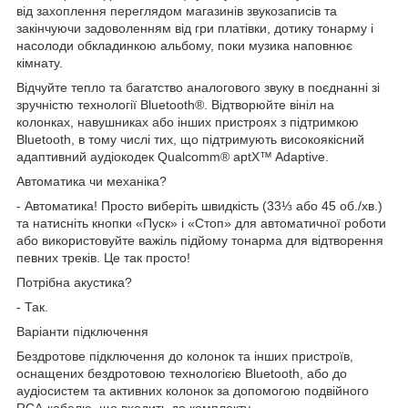
від захоплення переглядом магазинів звукозаписів та
закінчуючи задоволенням від гри платівки, дотику тонарму і
насолоди обкладинкою альбому, поки музика наповнює
кімнату.
Відчуйте тепло та багатство аналогового звуку в поєднанні зі
зручністю технології Bluetooth®. Відтворюйте вініл на
колонках, навушниках або інших пристроях з підтримкою
Bluetooth, в тому числі тих, що підтримують високоякісний
адаптивний аудіокодек Qualcomm® aptX™ Adaptive.
Автоматика чи механіка?
- Автоматика! Просто виберіть швидкість (33⅓ або 45 об./хв.)
та натисніть кнопки «Пуск» і «Стоп» для автоматичної роботи
або використовуйте важіль підйому тонарма для відтворення
певних треків. Це так просто!
Потрібна акустика?
- Так.
Варіанти підключення
Бездротове підключення до колонок та інших пристроїв,
оснащених бездротовою технологією Bluetooth, або до
аудіосистем та активних колонок за допомогою подвійного
RCA-кабелю, що входить до комплекту.