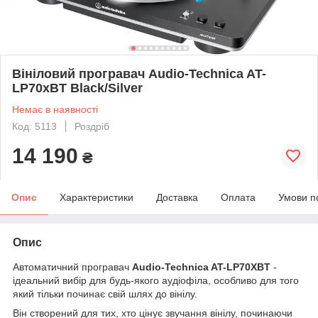
Вініловий програвач Audio-Technica AT-
LP70xBT Black/Silver
Немає в наявності
Код: 5113
Роздріб
14 190
₴
Опис
Характеристики
Доставка
Оплата
Умови п
Опис
Автоматичний програвач
Audio-Technica AT-LP70XBT
-
ідеальний вибір для будь-якого аудіофіла, особливо для того
який тільки починає свій шлях до вінілу.
Він створений для тих, хто цінує звучання вінілу, починаючи