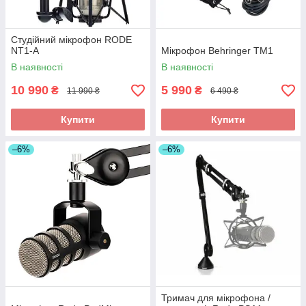
Студійний мікрофон RODE
NT1-A
Мікрофон Behringer TM1
В наявності
В наявності
10 990
5 990
₴
₴
11 990 ₴
6 490 ₴
Купити
Купити
–6%
–6%
Тримач для мікрофона /