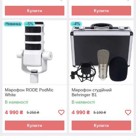
Купити
Купити
Новинка
–5%
–4%
Мікрофон RODE PodMic
Мікрофон студійний
White
Behringer B1
В наявності
В наявності
4 990
4 990
₴
₴
5 250 ₴
5 190 ₴
Купити
Купити