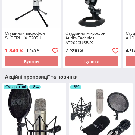
Студійний мікрофон
Студійний мікрофон
Студ
SUPERLUX E205U
Audio-Technica
AUDI
AT2020USB-X
1 840
7 390
4 9
₴
₴
1 940 ₴
Купити
Купити
Акційні пропозиції та новинки
Супер ціна!
–8%
–8%