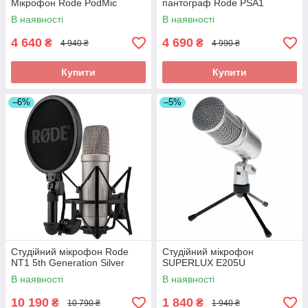
Мікрофон Rode PodMic
пантограф Rode PSA1
В наявності
В наявності
4 640
4 690
₴
₴
4 940 ₴
4 990 ₴
Купити
Купити
–6%
–5%
Студійний мікрофон Rode
Студійний мікрофон
NT1 5th Generation Silver
SUPERLUX E205U
В наявності
В наявності
10 190
1 840
₴
₴
10 790 ₴
1 940 ₴