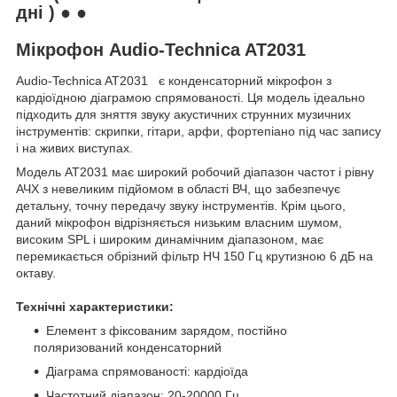
дні ) ● ●
Мікрофон Audio-Technica AT2031
Audio-Technica AT2031 є конденсаторний мікрофон з
кардіоїдною діаграмою спрямованості. Ця модель ідеально
підходить для зняття звуку акустичних струнних музичних
інструментів: скрипки, гітари, арфи, фортепіано під час запису
і на живих виступах.
Модель AT2031 має широкий робочий діапазон частот і рівну
АЧХ з невеликим підйомом в області ВЧ, що забезпечує
детальну, точну передачу звуку інструментів. Крім цього,
даний мікрофон відрізняється низьким власним шумом,
високим SPL і широким динамічним діапазоном, має
перемикається обрізний фільтр НЧ 150 Гц крутизною 6 дБ на
октаву.
Технічні характеристики:
Елемент з фіксованим зарядом, постійно
поляризований конденсаторний
Діаграма спрямованості: кардіоїда
Частотний діапазон: 20-20000 Гц