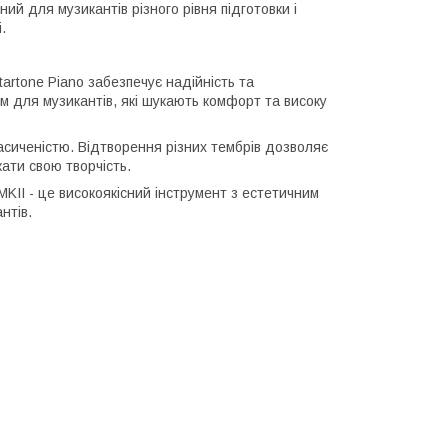
й для музикантів різного рівня підготовки і
.
artone Piano забезпечує надійність та
ним для музикантів, які шукають комфорт та високу
асиченістю. Відтворення різних тембрів дозволяє
ати свою творчість.
MKII - це високоякісний інструмент з естетичним
нтів.