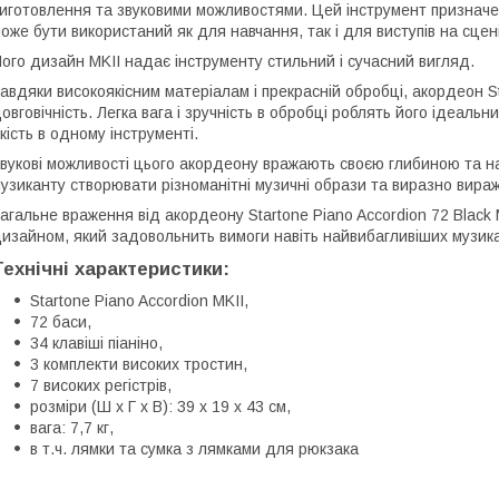
иготовлення та звуковими можливостями. Цей інструмент призначени
оже бути використаний як для навчання, так і для виступів на сцені
ого дизайн MKII надає інструменту стильний і сучасний вигляд.
авдяки високоякісним матеріалам і прекрасній обробці, акордеон St
овговічність. Легка вага і зручність в обробці роблять його ідеаль
кість в одному інструменті.
вукові можливості цього акордеону вражають своєю глибиною та н
узиканту створювати різноманітні музичні образи та виразно вираж
агальне враження від акордеону Startone Piano Accordion 72 Black 
изайном, який задовольнить вимоги навіть найвибагливіших музика
Технічні характеристики:
Startone Piano Accordion MKII,
72 баси,
34 клавіші піаніно,
3 комплекти високих тростин,
7 високих регістрів,
розміри (Ш x Г x В): 39 x 19 x 43 см,
вага: 7,7 кг,
в т.ч. лямки та сумка з лямками для рюкзака