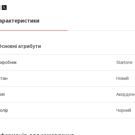
арактеристики
Основні атрибути
иробник
Startone
Стан
Новий
ип
Акордео
олір
Чорний