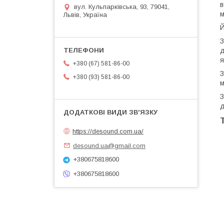
в
вул. Кульпарківська, 93, 79041,
м
Львів, Україна
Й
З
д
я
+380 (67) 581-86-00
З
+380 (93) 581-86-00
м
З
д
https://desound.com.ua/
desound.ua@gmail.com
+380675818600
+380675818600