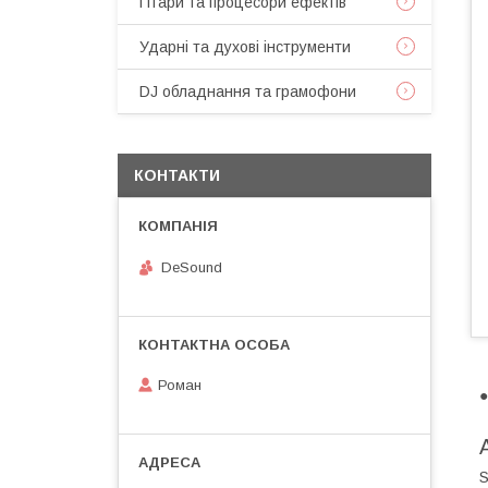
Гітари та процесори ефектів
Ударні та духові інструменти
DJ обладнання та грамофони
КОНТАКТИ
DeSound
Роман
●
S