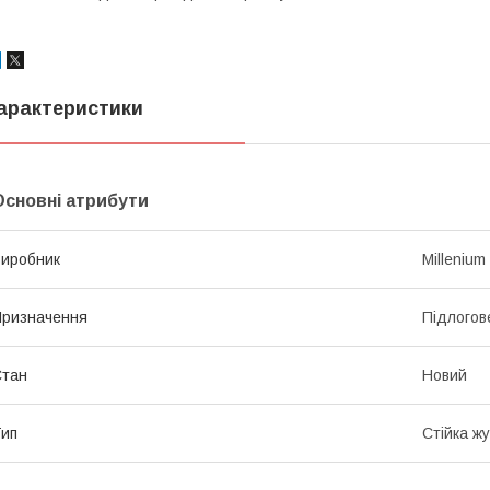
арактеристики
Основні атрибути
иробник
Millenium
ризначення
Підлогов
Стан
Новий
ип
Стійка ж