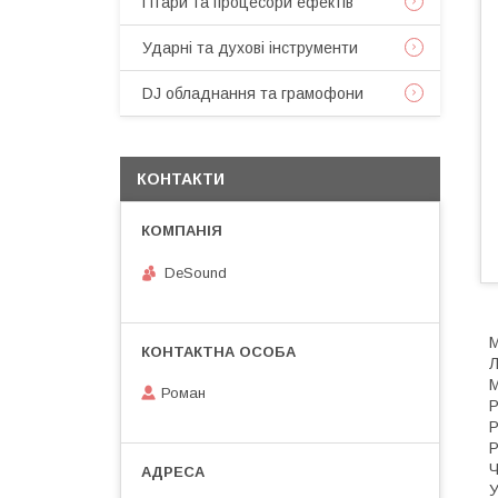
Гітари та процесори ефектів
Ударні та духові інструменти
DJ обладнання та грамофони
КОНТАКТИ
DeSound
М
Л
М
Роман
Р
Р
Р
Ч
У