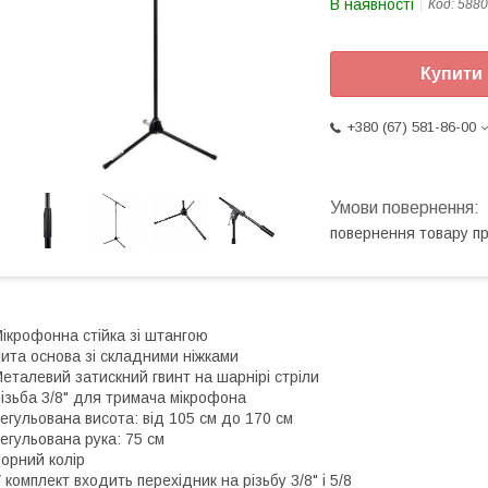
В наявності
Код:
5880
Купити
+380 (67) 581-86-00
повернення товару п
ікрофонна стійка зі штангою
ита основа зі складними ніжками
еталевий затискний гвинт на шарнірі стріли
ізьба 3/8" для тримача мікрофона
егульована висота: від 105 см до 170 см
егульована рука: 75 см
орний колір
 комплект входить перехідник на різьбу 3/8" і 5/8