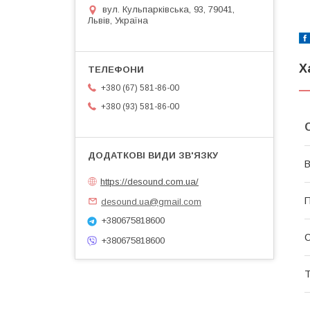
вул. Кульпарківська, 93, 79041,
Львів, Україна
Х
+380 (67) 581-86-00
+380 (93) 581-86-00
В
https://desound.com.ua/
П
desound.ua@gmail.com
+380675818600
+380675818600
Т