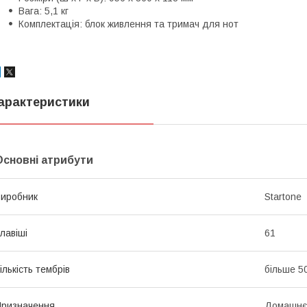
Вага: 5,1 кг
Комплектація: блок живлення та тримач для нот
арактеристики
Основні атрибути
иробник
Startone
лавіші
61
ількість тембрів
більше 5
ризначення
Домашнє