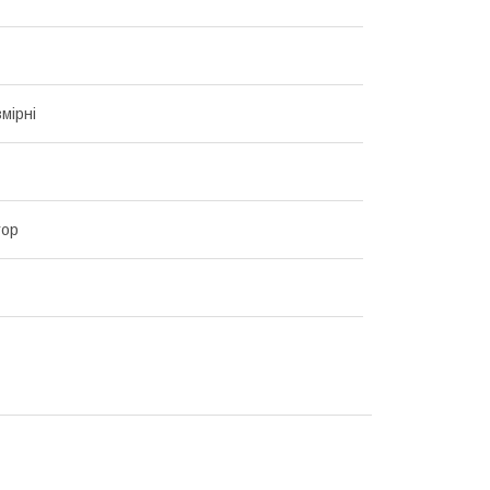
мірні
тор