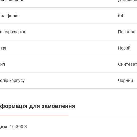
оліфонія
64
озмір клавіш
Повнороз
Стан
Новий
ип
Синтеза
олір корпусу
Чорний
нформація для замовлення
іна:
10 390 ₴