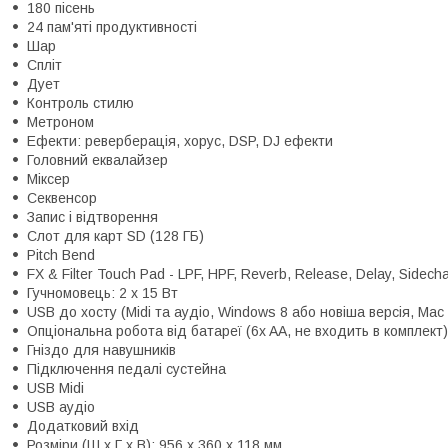
180 пісень
24 пам'яті продуктивності
Шар
Спліт
Дует
Контроль стилю
Метроном
Ефекти: реверберація, хорус, DSP, DJ ефекти
Головний еквалайзер
Міксер
Секвенсор
Запис і відтворення
Слот для карт SD (128 ГБ)
Pitch Bend
FX & Filter Touch Pad - LPF, HPF, Reverb, Release, Delay, Sidec
Гучномовець: 2 х 15 Вт
USB до хосту (Midi та аудіо, Windows 8 або новіша версія, Mac
Опціональна робота від батареї (6x AA, не входить в комплект)
Гніздо для навушників
Підключення педалі сустейна
USB Midi
USB аудіо
Додатковий вхід
Розміри (Ш x Г x В): 956 x 360 x 118 мм