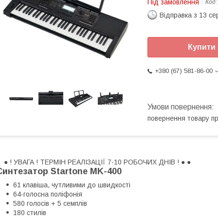
Під замовлення
Код
Відправка з 13 се
Купити
+380 (67) 581-86-00
повернення товару п
● ●
! УВАГА ! ТЕРМІН РЕАЛІЗАЦІЇ 7-10 РОБОЧИХ ДНІВ !
● ●
Синтезатор Startone MK-400
61 клавіша, чутливими до швидкості
64-голосна поліфонія
580 голосів + 5 семплів
180 стилів