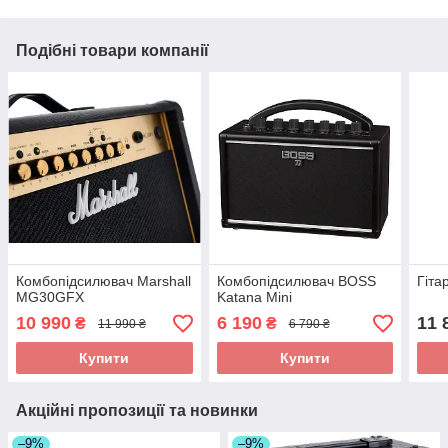
Подібні товари компанії
Комбопідсилювач Marshall
Комбопідсилювач BOSS
Гіта
MG30GFX
Katana Mini
10 990
6 190
11 
₴
₴
11 990 ₴
6 790 ₴
Купити
Купити
Акційні пропозиції та новинки
–9%
–9%