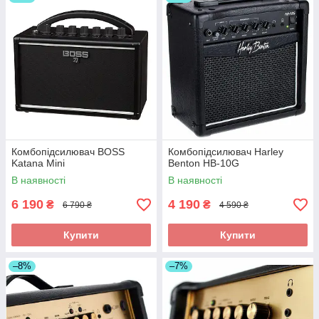
Комбопідсилювач BOSS
Комбопідсилювач Harley
Katana Mini
Benton HB-10G
В наявності
В наявності
6 190
4 190
₴
₴
6 790 ₴
4 590 ₴
Купити
Купити
–8%
–7%