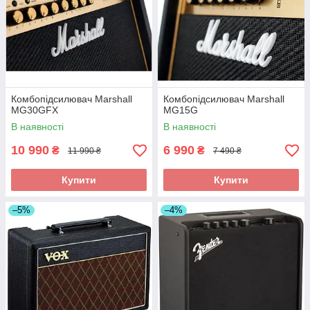
Комбопідсилювач Marshall
Комбопідсилювач Marshall
MG30GFX
MG15G
В наявності
В наявності
10 990
6 990
₴
₴
11 990 ₴
7 490 ₴
Купити
Купити
–5%
–4%