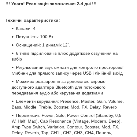
!!! Увага! Реалізація замовлення 2-4 дні !!!
Технічні характеристики:
Канали: 4
Потужність: 100 Вт
Оснащений: 1 динамік 12".
6 типів підсилювачів плюс додаткове озвучення на
вибір
Регульований звук кімнати для контролю просторової
глибини для прямого запису через USB і лінійний вихід
Можливе розширення за допомогою окремо
доступного адаптера Bluetooth для потокового
передавання аудіо або керування додатками
Елементи керування: Presence, Master, Gain, Volume,
Bass, Middle, Treble, Booster, Mod, FX, Delay, Reverb
Перемикачі: Power, Solo, Power Control (Standby, 0,5
W, Half, Max), Cab Resonance (Vintage, Modern, Deep),
Amp Type Switch, Variation, Contour, Booster, Mod, FX,
Delay, Reverb, Tap, CH1 , CH2, CH3, CH4, Панель,