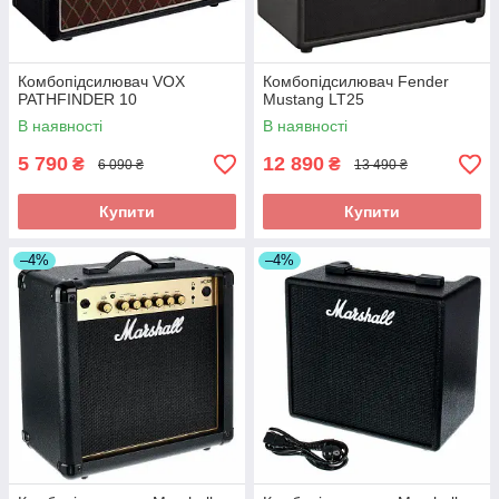
Комбопідсилювач VOX
Комбопідсилювач Fender
PATHFINDER 10
Mustang LT25
В наявності
В наявності
5 790
12 890
₴
₴
6 090 ₴
13 490 ₴
Купити
Купити
–4%
–4%