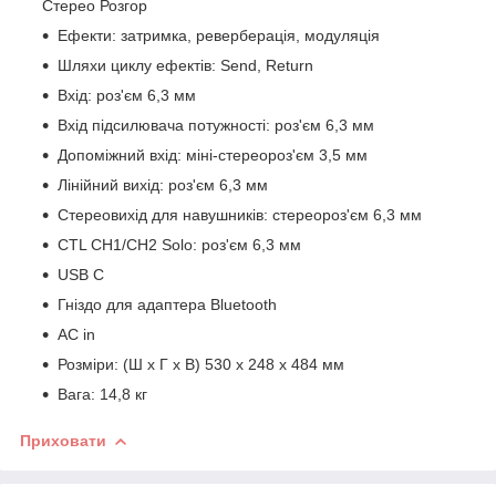
Стерео Розгор
Ефекти: затримка, реверберація, модуляція
Шляхи циклу ефектів: Send, Return
Вхід: роз'єм 6,3 мм
Вхід підсилювача потужності: роз'єм 6,3 мм
Допоміжний вхід: міні-стереороз'єм 3,5 мм
Лінійний вихід: роз'єм 6,3 мм
Стереовихід для навушників: стереороз'єм 6,3 мм
CTL CH1/CH2 Solo: роз'єм 6,3 мм
USB C
Гніздо для адаптера Bluetooth
AC in
Розміри: (Ш x Г x В) 530 x 248 x 484 мм
Вага: 14,8 кг
Приховати