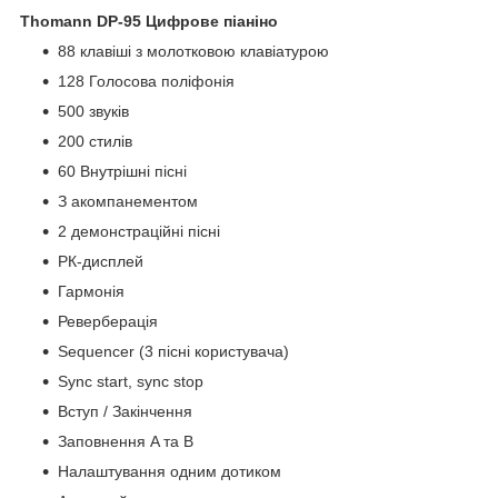
Thomann DP-95 Цифрове піаніно
88 клавіші з молотковою клавіатурою
128 Голосова поліфонія
500 звуків
200 стилів
60 Внутрішні пісні
З акомпанементом
2 демонстраційні пісні
РК-дисплей
Гармонія
Реверберація
Sequencer (3 пісні користувача)
Sync start, sync stop
Вступ / Закінчення
Заповнення A та B
Налаштування одним дотиком