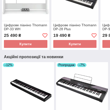
Цифрове піаніно Thomann
Цифрове піаніно Thomann
Цифр
DP-33 WH
DP-28 Plus
DP-9
25 490
19 490
29 
₴
₴
Купити
Купити
Акційні пропозиції та новинки
–12%
Розпродаж
–7%