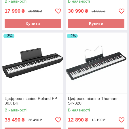
В наявності
В наявності
17 990
30 990
₴
₴
18 990 ₴
31 990 ₴
Купити
Купити
–3%
–2%
Цифрове піаніно Roland FP-
Цифрове піаніно Thomann
30X BK
SP-320
В наявності
В наявності
35 490
12 890
₴
₴
36 490 ₴
13 190 ₴