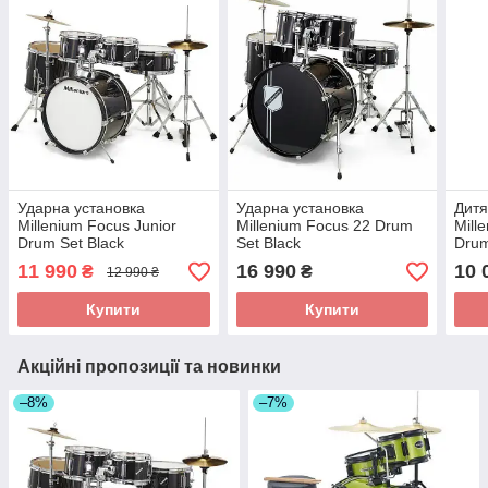
Ударна установка
Ударна установка
Дитя
Millenium Focus Junior
Millenium Focus 22 Drum
Mill
Drum Set Black
Set Black
Drum
11 990
16 990
10 
₴
₴
12 990 ₴
Купити
Купити
Акційні пропозиції та новинки
–8%
–7%