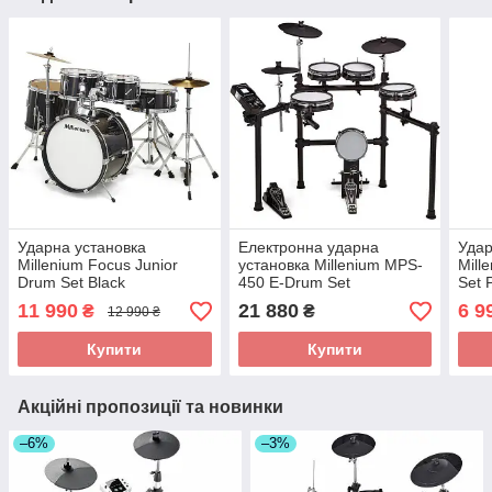
Ударна установка
Електронна ударна
Удар
Millenium Focus Junior
установка Millenium MPS-
Mill
Drum Set Black
450 E-Drum Set
Set 
11 990
21 880
6 9
₴
₴
12 990 ₴
Купити
Купити
Акційні пропозиції та новинки
–6%
–3%