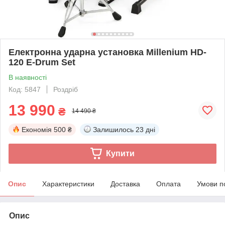
Електронна ударна установка Millenium HD-
120 E-Drum Set
В наявності
Код: 5847
Роздріб
13 990
₴
14 490 ₴
Економія
500 ₴
Залишилось
23 дні
Купити
Опис
Характеристики
Доставка
Оплата
Умови п
Опис