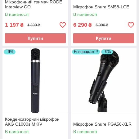
Мікрофонний тримач RODE
Interview GO
Мікрофон Shure SM58-LCE
В наявності
В наявності
1 197
6 290
₴
₴
1 390 ₴
6 990 ₴
Купити
Купити
–9%
Розпродаж!!!
–9%
Конденсаторний мікрофон
AKG C1000s MKIV
Мікрофон Shure PGA58-XLR
В наявності
В наявності