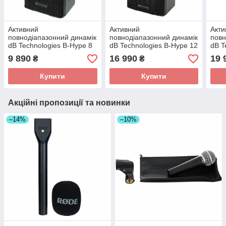
Активний
Активний
Акти
повнодіапазонний динамік
повнодіапазонний динамік
повн
dB Technologies B-Hype 8
dB Technologies B-Hype 12
dB T
9 890
16 990
19 
₴
₴
Купити
Купити
Акційні пропозиції та новинки
–14%
–10%