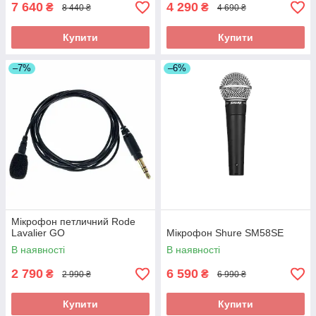
7 640
4 290
₴
₴
8 440 ₴
4 690 ₴
Купити
Купити
–7%
–6%
Мікрофон петличний Rode
Lavalier GO
Мікрофон Shure SM58SE
В наявності
В наявності
2 790
6 590
₴
₴
2 990 ₴
6 990 ₴
Купити
Купити