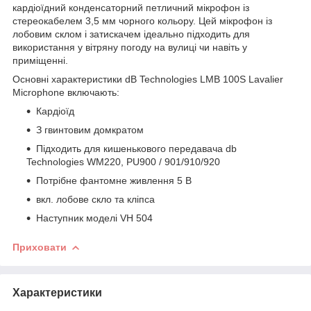
кардіоїдний конденсаторний петличний мікрофон із
стереокабелем 3,5 мм чорного кольору. Цей мікрофон із
лобовим склом і затискачем ідеально підходить для
використання у вітряну погоду на вулиці чи навіть у
приміщенні.
Основні характеристики dB Technologies LMB 100S Lavalier
Microphone включають:
Кардіоїд
З гвинтовим домкратом
Підходить для кишенькового передавача db
Technologies WM220, PU900 / 901/910/920
Потрібне фантомне живлення 5 В
вкл. лобове скло та кліпса
Наступник моделі VH 504
Приховати
Характеристики