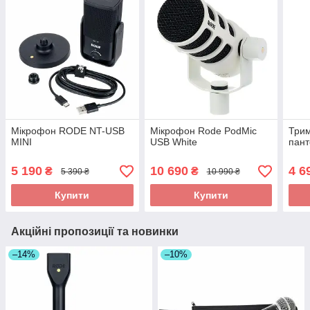
Мікрофон RODE NT-USB
Мікрофон Rode PodMic
Трим
MINI
USB White
пан
5 190
10 690
4 6
₴
₴
5 390 ₴
10 990 ₴
Купити
Купити
Акційні пропозиції та новинки
–14%
–10%