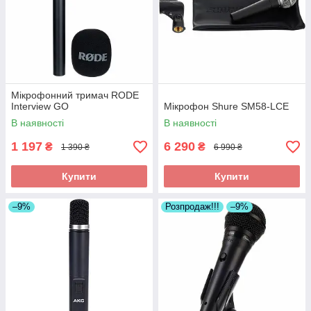
Мікрофонний тримач RODE
Interview GO
Мікрофон Shure SM58-LCE
В наявності
В наявності
1 197
6 290
₴
₴
1 390 ₴
6 990 ₴
Купити
Купити
–9%
Розпродаж!!!
–9%