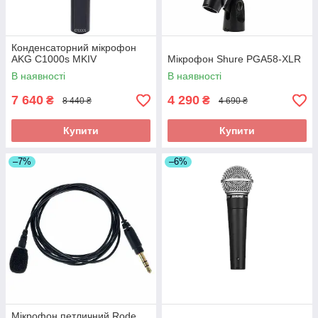
Конденсаторний мікрофон
AKG C1000s MKIV
Мікрофон Shure PGA58-XLR
В наявності
В наявності
7 640
4 290
₴
₴
8 440 ₴
4 690 ₴
Купити
Купити
–7%
–6%
Мікрофон петличний Rode