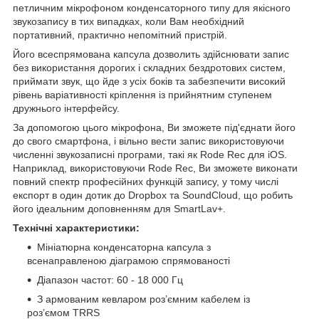
петличним мікрофоном конденсаторного типу для якісного
звукозапису в тих випадках, коли Вам необхідний
портативний, практично непомітний пристрій.
Його всеспрямована капсула дозволить здійснювати запис
без використання дорогих і складних бездротових систем,
приймати звук, що йде з усіх боків та забезпечити високий
рівень варіативності кріплення із прийнятним ступенем
дружнього інтерфейсу.
За допомогою цього мікрофона, Ви зможете під'єднати його
до свого смартфона, і вільно вести запис використовуючи
численні звукозаписні програми, такі як Rode Rec для iOS.
Наприклад, використовуючи Rode Rec, Ви зможете виконати
повний спектр професійних функцій запису, у тому числі
експорт в один дотик до Dropbox та SoundCloud, що робить
його ідеальним доповненням для SmartLav+.
Технічні характеристики:
Мініатюрна конденсаторна капсула з
всенаправленою діаграмою спрямованості
Діапазон частот: 60 - 18 000 Гц
З армованим кевларом роз’ємним кабелем із
роз’ємом TRRS