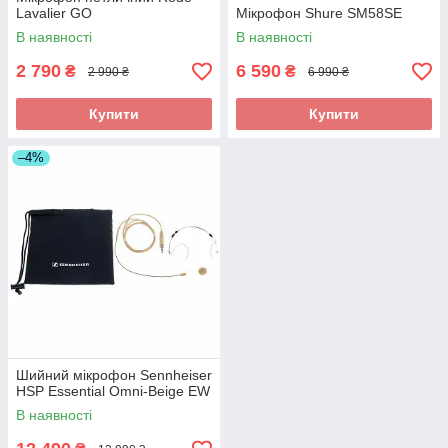
Lavalier GO
Мікрофон Shure SM58SE
В наявності
В наявності
2 790
6 590
₴
₴
2 990 ₴
6 990 ₴
Купити
Купити
–4%
Шийний мікрофон Sennheiser
HSP Essential Omni-Beige EW
В наявності