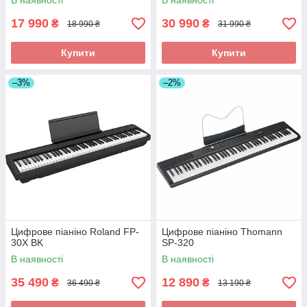
В наявності
В наявності
17 990
30 990
₴
₴
18 990 ₴
31 990 ₴
Купити
Купити
–3%
–2%
Цифрове піаніно Roland FP-
Цифрове піаніно Thomann
30X BK
SP-320
В наявності
В наявності
35 490
12 890
₴
₴
36 490 ₴
13 190 ₴