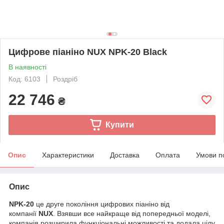
Цифрове піаніно NUX NPK-20 Black
В наявності
Код: 6103
Роздріб
22 746
₴
Купити
Опис
Характеристики
Доставка
Оплата
Умови п
Опис
NPK-20
це друге покоління цифрових піаніно від
компанії
NUX
. Взявши все найкраще від попередньої моделі,
компанія розширила функціональні можливості та додала цілу