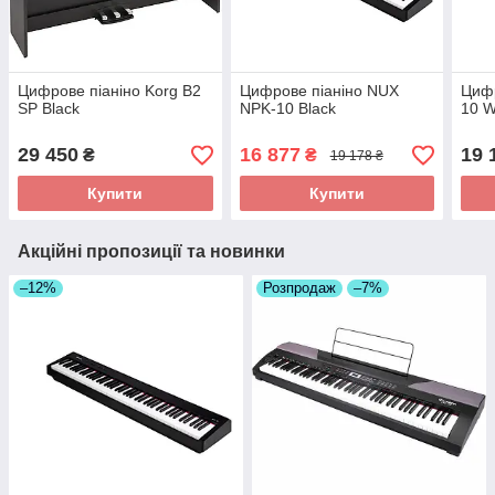
Цифрове піаніно Korg B2
Цифрове піаніно NUX
Цифр
SP Black
NPK-10 Black
10 W
29 450
16 877
19 
₴
₴
19 178 ₴
Купити
Купити
Акційні пропозиції та новинки
–12%
Розпродаж
–7%