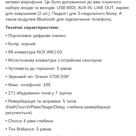
активні мікрофони. Це було доповнення до вже існуючого
набору входів та виходів: USB MIDI, AUX IN, LINE OUT, окремі
для навушників (2 шт.), Педалі і для 3-педального блоку. А
також модулем Bluetooth для підключення телефону.
Технічні характеристики:
• Портативне цифрове піаніно.
• Колір: чорний.
• 88-клавіатура NUX WKJ-03.
• Молоточкова клавіатура з потрійним сенсором
• Чутливість до торкання: 5 рівнів.
• Звуковий чіп: Dream 5708 DSP.
• Макс. поліфонія: 189,
• 271 вбудованих тонів у 7 групах
• Реверберація та затримка: 5 типів
(Hall/Church/Plate/Stage/Delay, глибина реверберації
регулюється).
• Chorus 4 рівні глибини.
• Тон Brilliance: 5 рівнів.