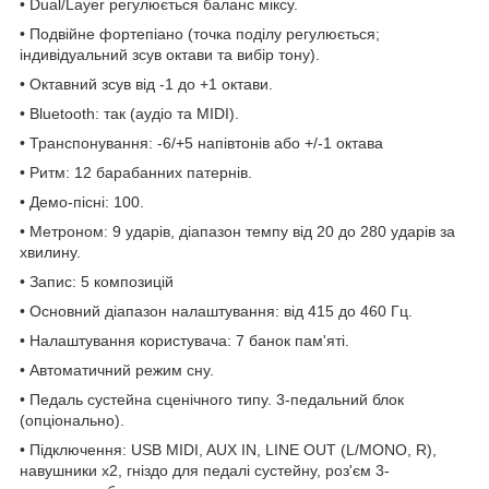
• Dual/Layer регулюється баланс міксу.
• Подвійне фортепіано (точка поділу регулюється;
індивідуальний зсув октави та вибір тону).
• Октавний зсув від -1 до +1 октави.
• Bluetooth: так (аудіо та MIDI).
• Транспонування: -6/+5 напівтонів або +/-1 октава
• Ритм: 12 барабанних патернів.
• Демо-пісні: 100.
• Метроном: 9 ударів, діапазон темпу від 20 до 280 ударів за
хвилину.
• Запис: 5 композицій
• Основний діапазон налаштування: від 415 до 460 Гц.
• Налаштування користувача: 7 банок пам'яті.
• Автоматичний режим сну.
• Педаль сустейна сценічного типу. 3-педальний блок
(опціонально).
• Підключення: USB MIDI, AUX IN, LINE OUT (L/MONO, R),
навушники х2, гніздо для педалі сустейну, роз'єм 3-