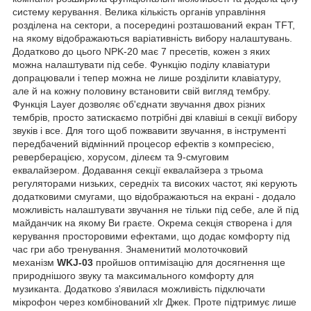
систему керування. Велика кількість органів управління
розділена на сектори, а посередині розташований екран TFT,
на якому відображаються варіативність вибору налаштувань.
Додатково до цього NPK-20 має 7 пресетів, кожен з яких
можна налаштувати під себе. Функцію поділу клавіатури
допрацювали і тепер можна не лише розділити клавіатуру,
але й на кожну половину встановити свій вигляд тембру.
Функція Layer дозволяє об'єднати звучання двох різних
тембрів, просто затискаємо потрібні дві клавіші в секції вибору
звуків і все. Для того щоб пожвавити звучання, в інструменті
передбачений відмінний процесор ефектів з компресією,
реверберацією, хорусом, ділеєм та 9-смуговим
еквалайзером. Додавання секції еквалайзера з трьома
регуляторами низьких, середніх та високих частот, які керують
додатковими смугами, що відображаються на екрані - додало
можливість налаштувати звучання не тільки під себе, але й під
майданчик на якому Ви граєте. Окрема секція створена і для
керування просторовими ефектами, що додає комфорту під
час гри або тренування. Знаменитий молоточковий
механізм
WKJ-03
пройшов оптимізацію для досягнення ще
природнішого звуку та максимального комфорту для
музиканта. Додатково з'явилася можливість підключати
мікрофон через комбінований xlr Джек. Проте підтримує лише