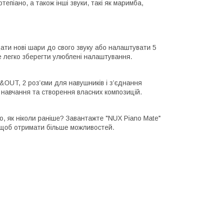
епіано, а також інші звуки, такі як маримба,
додати нові шари до свого звуку або налаштувати 5
е легко зберегти улюблені налаштування.
N&OUT, 2 роз’єми для навушників і з’єднання
навчання та створення власних композицій.
но, як ніколи раніше? Завантажте "NUX Piano Mate"
, щоб отримати більше можливостей.