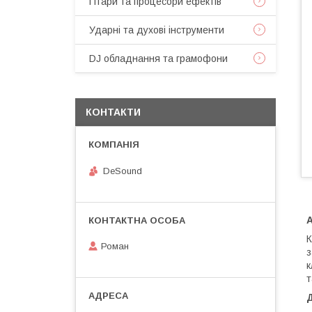
Гітари та процесори ефектів
Ударні та духові інструменти
DJ обладнання та грамофони
КОНТАКТИ
DeSound
К
Роман
з
к
т