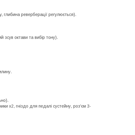
ay, глибина реверберації регулюється).
 зсув октави та вибір тону).
илину.
но).
ки х2, гніздо для педалі сустейну, роз'єм 3-