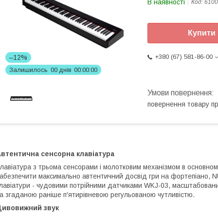
В наявності
Код:
6100
Купити
+380 (67) 581-86-00
–12%
Залишилось
0
0
днів
0
0
0
0
0
0
повернення товару п
Автентична сенсорна клавіатура
лавіатура з трьома сенсорами і молотковим механізмом в основно
абезпечити максимально автентичний досвід гри на фортепіано,
лавіатури - чудовими потрійними датчиками WKJ-03, масштабовани
а згаданою раніше п'ятирівневою регульованою чутливістю.
Дивовижний звук