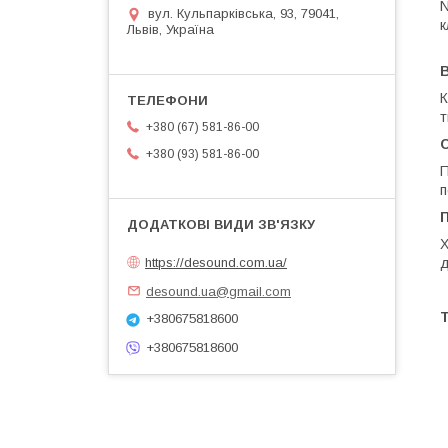
N
вул. Кульпарківська, 93, 79041,
к
Львів, Україна
К
т
+380 (67) 581-86-00
+380 (93) 581-86-00
П
п
Х
https://desound.com.ua/
д
desound.ua@gmail.com
Т
+380675818600
+380675818600