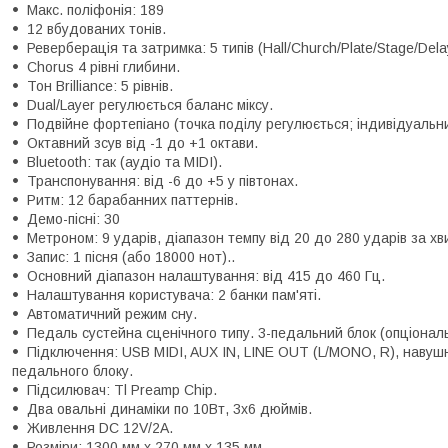
Макс. поліфонія: 189
12 вбудованих тонів.
Реверберація та затримка: 5 типів (Hall/Church/Plate/Stage/Del
Chorus 4 рівні глибини.
Тон Brilliance: 5 рівнів.
Dual/Layer регулюється баланс міксу.
Подвійне фортепіано (точка поділу регулюється; індивідуальний
Октавний зсув від -1 до +1 октави.
Bluetooth: так (аудіо та MIDI).
Транспонування: від -6 до +5 у півтонах.
Ритм: 12 барабанних паттернів.
Демо-пісні: 30
Метроном: 9 ударів, діапазон темпу від 20 до 280 ударів за хв
Запис: 1 пісня (або 18000 нот)..
Основний діапазон налаштування: від 415 до 460 Гц.
Налаштування користувача: 2 банки пам'яті.
Автоматичний режим сну.
Педаль сустейна сценічного типу. 3-педальний блок (опціональ
Підключення: USB MIDI, AUX IN, LINE OUT (L/MONO, R), навушни
педального блоку.
Підсилювач: Tl Preamp Chip.
Два овальні динаміки по 10Вт, 3x6 дюймів.
Живлення DC 12V/2A.
Розміри: 1300 мм х 270 мм х 135 мм.