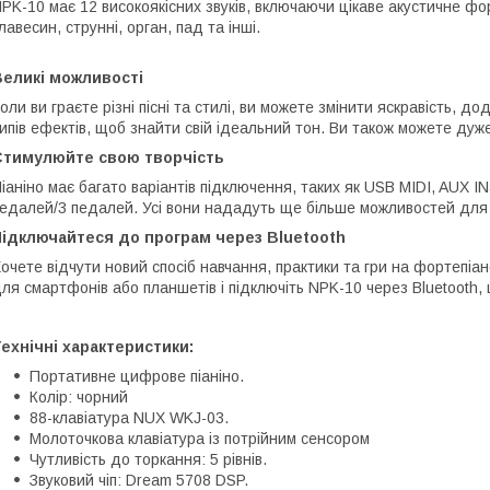
PK-10 має 12 високоякісних звуків, включаючи цікаве акустичне форт
лавесин, струнні, орган, пад та інші.
Великі можливості
оли ви граєте різні пісні та стилі, ви можете змінити яскравість, 
ипів ефектів, щоб знайти свій ідеальний тон. Ви також можете дуж
Стимулюйте свою творчість
іаніно має багато варіантів підключення, таких як USB MIDI, AUX I
едалей/3 педалей. Усі вони нададуть ще більше можливостей для 
Підключайтеся до програм через Bluetooth
очете відчути новий спосіб навчання, практики та гри на фортепіа
ля смартфонів або планшетів і підключіть NPK-10 через Bluetooth
ехнічні характеристики:
Портативне цифрове піаніно.
Колір: чорний
88-клавіатура NUX WKJ-03.
Молоточкова клавіатура із потрійним сенсором
Чутливість до торкання: 5 рівнів.
Звуковий чіп: Dream 5708 DSP.