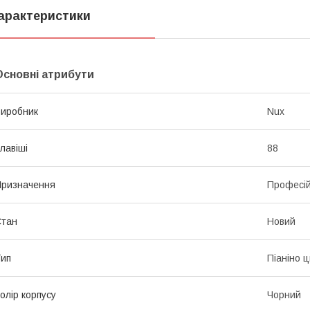
арактеристики
Основні атрибути
иробник
Nux
лавіші
88
ризначення
Професі
Стан
Новий
ип
Піаніно 
олір корпусу
Чорний