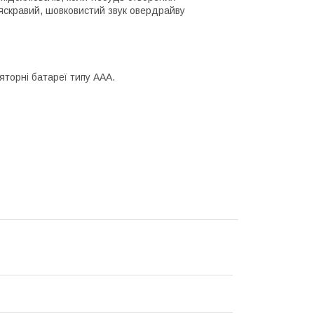
 яскравий, шовковистий звук овердрайву
яторні батареї типу ААА.