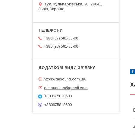
вул. Кульпарківська, 93, 79041,
Львів, Україна
+380 (67) 581-86-00
+380 (93) 581-86-00
https://desound.com.ua/
Х
desound.ua@gmail.com
+380675818600
+380675818600
В