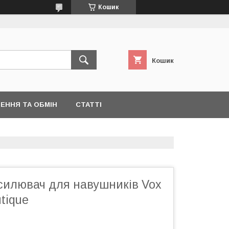
Кошик
Кошик
ЕННЯ ТА ОБМІН
СТАТТІ
дсилювач для навушників Vox
tique