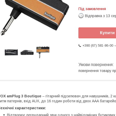
Під замовлення
Відправка з 13 се
Купити
+380 (67) 581-86-00
повернення товару п
OX amPlug 3 Boutique
– гітарний підсилювач для навушників, 2 к
итм патернів, вхід AUX, до 16 годин роботи від двох ААА батарейо
ехнічні характеристики:
Відтворює легендарний звук одного з найвідоміших бутикових