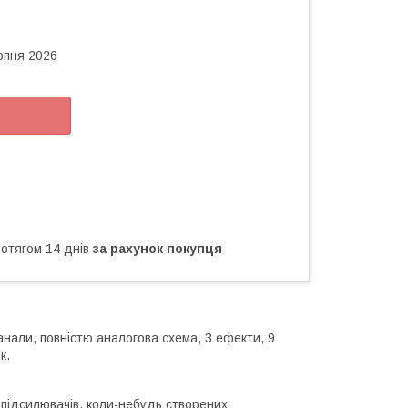
рпня 2026
ротягом 14 днів
за рахунок покупця
анали, повністю аналогова схема, 3 ефекти, 9
к.
 підсилювачів, коли-небудь створених