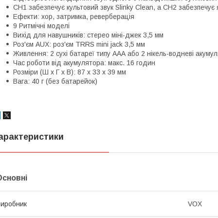
CH1 забезпечує культовий звук Slinky Clean, а CH2 забезпечує
Ефекти: хор, затримка, реверберація
9 Ритмічні моделі
Вихід для навушників: стерео міні-джек 3,5 мм
Роз'єм AUX: роз'єм TRRS mini jack 3,5 мм
Живлення: 2 сухі батареї типу ААА або 2 нікель-водневі акумул
Час роботи від акумулятора: макс. 16 годин
Розміри (Ш x Г x В): 87 x 33 x 39 мм
Вага: 40 г (без батарейок)
арактеристики
Основні
иробник
VOX