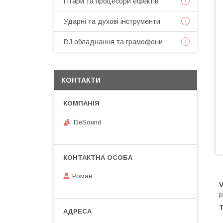
Гітари та процесори ефектів
Ударні та духові інструменти
DJ обладнання та грамофони
КОНТАКТИ
DeSound
Роман
V
р
Т