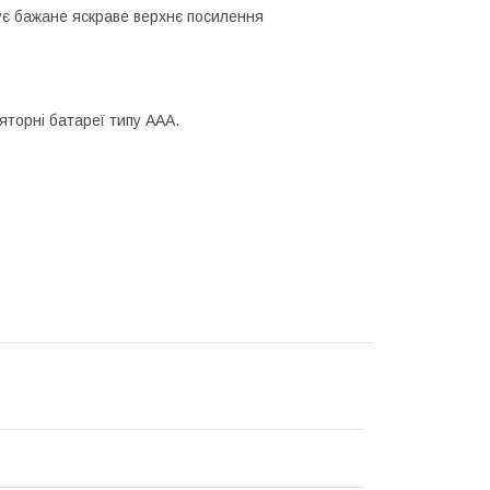
ує бажане яскраве верхнє посилення
яторні батареї типу ААА.