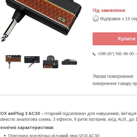
Під замовлення
Відправка з 13 се
Купити
+380 (67) 581-86-00
повернення товару п
VOX amPlug 3 AC30
– гітарний підсилювач для навушників, імітаці
овністю аналогова схема, 3 ефекти, 9 ритм патернів, вхід AUX, до
ехнічні характеристики:
Повторює всесвітньо відомий звук VOX AC30