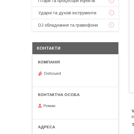
Гітари та процесори ефектів
Ударні та духові інструменти
DJ обладнання та грамофони
КОНТАКТИ
DeSound
Роман
п
Т