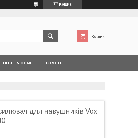
Кошик
Кошик
ЕННЯ ТА ОБМІН
СТАТТІ
дсилювач для навушників Vox
30