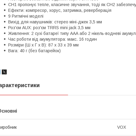
CH1 пропонує тепле, класичне звучання, тоді як CH2 забезпеч
Ефекти: компресор, хорус, затримка, реверберація
9 Ритмічні моделі
Вихід для навушників: стерео міні-джек 3,5 мм
Роз'єм AUX: роз'єм TRRS mini jack 3,5 мм
Живлення: 2 сухі батареї типу ААА або 2 нікель-водневі акумул
Час роботи від акумулятора: макс. 16 годин
Розміри (Ш x Г x В): 87 x 33 x 39 мм
Вага: 40 г (без батарейок)
арактеристики
Основні
иробник
VOX