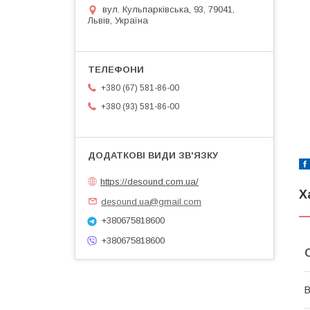
вул. Кульпарківська, 93, 79041,
Львів, Україна
+380 (67) 581-86-00
+380 (93) 581-86-00
https://desound.com.ua/
Х
desound.ua@gmail.com
+380675818600
+380675818600
В