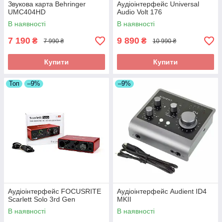
Звукова карта Behringer
Аудіоінтерфейс Universal
UMC404HD
Audio Volt 176
В наявності
В наявності
7 190
9 890
₴
₴
7 990 ₴
10 990 ₴
Купити
Купити
Топ
–9%
–9%
Аудіоінтерфейс FOCUSRITE
Аудіоінтерфейс Audient ID4
Scarlett Solo 3rd Gen
MKII
В наявності
В наявності