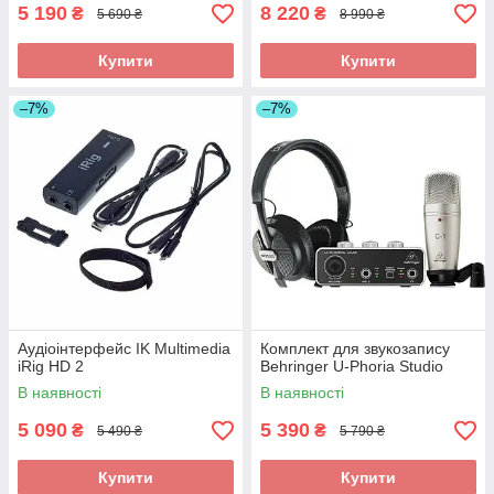
5 190
8 220
₴
₴
5 690 ₴
8 990 ₴
Купити
Купити
–7%
–7%
Аудіоінтерфейс IK Multimedia
Комплект для звукозапису
iRig HD 2
Behringer U-Phoria Studio
В наявності
В наявності
5 090
5 390
₴
₴
5 490 ₴
5 790 ₴
Купити
Купити