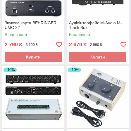
Звукова карта BEHRINGER
Аудіоінтерфейс M-Audio M-
UMC 22
Track Solo
В наявності
В наявності
2 790
2 670
₴
₴
3 190 ₴
2 990 ₴
Купити
Купити
–10%
–10%