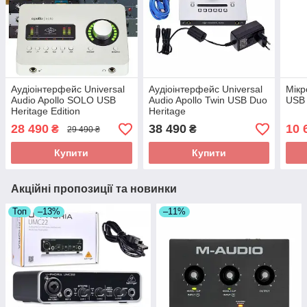
Аудіоінтерфейс Universal
Аудіоінтерфейс Universal
Мік
Audio Apollo SOLO USB
Audio Apollo Twin USB Duo
USB 
Heritage Edition
Heritage
28 490
38 490
10 
₴
₴
29 490 ₴
Купити
Купити
Акційні пропозиції та новинки
Топ
–13%
–11%