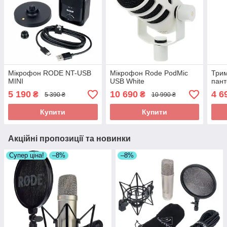
Мікрофон RODE NT-USB
Мікрофон Rode PodMic
Трим
MINI
USB White
пан
5 190
10 690
4 6
₴
₴
5 390 ₴
10 990 ₴
Купити
Купити
Акційні пропозиції та новинки
Супер ціна!
–8%
–8%