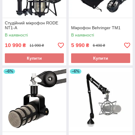
Студійний мікрофон RODE
NT1-A
Мікрофон Behringer TM1
В наявності
В наявності
10 990
5 990
₴
₴
11 990 ₴
6 490 ₴
Купити
Купити
–6%
–6%