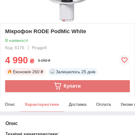
Мікрофон RODE PodMic White
В наявності
Код: 6176
Роздріб
4 990
₴
5 250 ₴
Економія
260 ₴
Залишилось
25 днів
Купити
Опис
Характеристики
Доставка
Оплата
Умови 
Опис
Технічні характеристики: