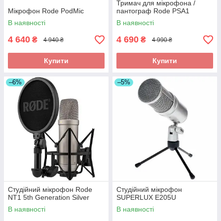
Тримач для мікрофона /
Мікрофон Rode PodMic
пантограф Rode PSA1
В наявності
В наявності
4 640
4 690
₴
₴
4 940 ₴
4 990 ₴
Купити
Купити
–6%
–5%
Студійний мікрофон Rode
Студійний мікрофон
NT1 5th Generation Silver
SUPERLUX E205U
В наявності
В наявності