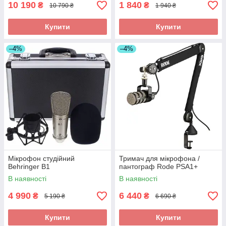
10 190
1 840
₴
₴
10 790 ₴
1 940 ₴
Купити
Купити
–4%
–4%
Мікрофон студійний
Тримач для мікрофона /
Behringer B1
пантограф Rode PSA1+
В наявності
В наявності
4 990
6 440
₴
₴
5 190 ₴
6 690 ₴
Купити
Купити