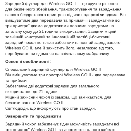
Зарядний футляр для Wireless GO II — це зручне рішення
для безпечного зберігання, транспортування та заряджання
вашого бездротового пристрою під час подорожі чи вдома. Він
вміщуватиме два передавача та приймач і заряджатиме всі
три пристрої двома додатковими повними зарядками на
загальну суму до 21 години використання. Завдяки міцній
зовнішній конструкції та інноваційній застібці-блискавці
зарядний чохол не тільки забезпечить повний заряд вашого
Wireless GO II, але й захистить його, незалежно від того,
перебуваєте ви вдома чи на знімальному майданчику.
Основні особливості:
Спеціальний зарядний футляр для Wireless GO II
Він вміщуватиме три пристрої Wireless GO II - два передавача
та приймач
Забезпечує дві додаткові зарядки для загального
використання до 21 години
Міцний захисний чохол із замком, що замикається, для
безпеки вашого Wireless GO II
Світлодіоди, що інформують про стан зарядки.
Завершити та продовжити
Зарядний чохол забезпечує гідну можливість заряджати всі
три пристрої Wireless GO II за допомогою одного кабелю