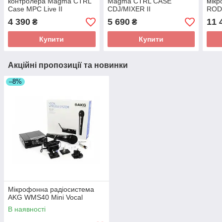
контролера Magma CTRL
Magma CTRL CASE
мікр
Case MPC Live II
CDJ/MIXER II
RODE
4 390
5 690
11 
₴
₴
Купити
Купити
Акційні пропозиції та новинки
–8%
Мікрофонна радіосистема
AKG WMS40 Mini Vocal
В наявності