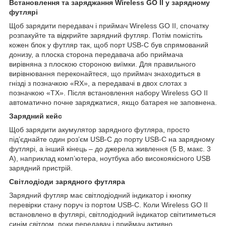
Встановлення та заряджання Wireless GO II у зарядному
футлярі
Щоб зарядити передавач і приймач Wireless GO II, спочатку
розпакуйте та відкрийте зарядний футляр. Потім помістіть
кожен блок у футляр так, щоб порт USB-C був спрямований
донизу, а плоска сторона передавача або приймача
вирівняна з плоскою стороною виїмки. Для правильного
вирівнювання переконайтеся, що приймач знаходиться в
гнізді з позначкою «RX», а передавачі в двох слотах з
позначкою «TX». Після встановлення набору Wireless GO II
автоматично почне заряджатися, якщо батарея не заповнена.
Зарядний кейс
Щоб зарядити акумулятор зарядного футляра, просто
під’єднайте один роз’єм USB-C до порту USB-C на зарядному
футлярі, а інший кінець – до джерела живлення (5 В, макс. 3
А), наприклад комп’ютера, ноутбука або високоякісного USB
зарядний пристрій.
Світлодіоди зарядного футляра
Зарядний футляр має світлодіодний індикатор і кнопку
перевірки стану поруч із портом USB-C. Коли Wireless GO II
встановлено в футлярі, світлодіодний індикатор світитиметься
синім світлом, поки передавач і приймач активно